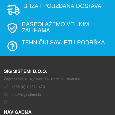
BRZA I POUZDANA DOSTAVA
RASPOLAŽEMO VELIKIM
ZALIHAMA
TEHNIČKI SAVJETI I PODRŠKA
SIG SISTEMI D.O.O.
Zagrebačka 13 A, 10431 Sv. Nedelja, Hrvatska
+385 (0) 1 3371 470
info@sigsistemi.hr
NAVIGACIJA