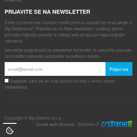
PRIJAVITE SE NA NEWSLETTER
Želite li primati sve novosti i među prvima saznati za nove akcije u
Sig Sistemima? Prijavite se na Naš newsletter i svakog tjedna
primajte najbolje ponude iz našeg web shopa po najpovoljnijim
cijenama.
Iskoristite pogodnosti za newsletter korisnike, te ostvarite popuste
i pronađite najnovije proizvode na jednom mjestu.
Prijavi me
Suglasan sam da se moji podaci koriste u svrhu slanja
newslettera.
Copyright © Sig Sistemi d.o.o.
Izrada web stranica
-
Extreme IT