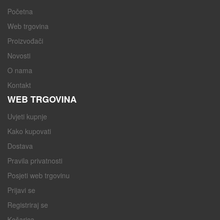
Početna
Web trgovina
Proizvođači
Novosti
O nama
Kontakt
WEB TRGOVINA
Uvjeti kupnje
Kako kupovati
Dostava
Pravila privatnosti
Posjeti web trgovinu
Prijavi se
Registriraj se
Košarica