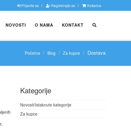
Prijavite se
Registrirajte se
Košarica
NOVOSTI
O NAMA
KONTAKT
Dostava
Početna
Blog
Za kupce
Kategorije
Novosti/Istaknute kategorije
ljenih
Za kupce
e,