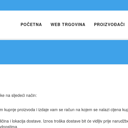
POČETNA
WEB TRGOVINA
PROIZVOĐAČI
ke na sljedeći način:
m kupnje proizvoda i izdaje vam se račun na kojem se nalazi cijena kup
čina i lokacija dostave. Iznos troška dostave bit će vidljiv prije narudžb
odnostima,