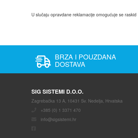
U slučaju opravdane reklamacije omogućuje se raskid 
BRZA I POUZDANA
DOSTAVA
SIG SISTEMI D.O.O.
Zagrebačka 13 A, 10431 Sv. Nedelja, Hrvatska
+385 (0) 1 3371 470
info@sigsistemi.hr