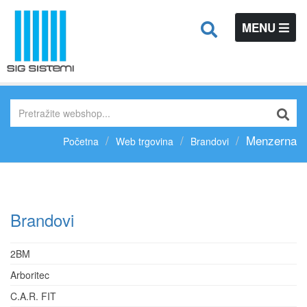
TOGGLE
MENU
NAVIGATIO
Menzerna
Početna
Web trgovina
Brandovi
Brandovi
2BM
Arboritec
C.A.R. FIT