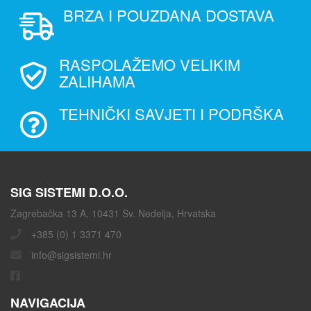
BRZA I POUZDANA DOSTAVA
RASPOLAŽEMO VELIKIM
ZALIHAMA
TEHNIČKI SAVJETI I PODRŠKA
SIG SISTEMI D.O.O.
Zagrebačka 13 A, 10431 Sv. Nedelja, Hrvatska
+385 (0) 1 3371 470
info@sigsistemi.hr
NAVIGACIJA