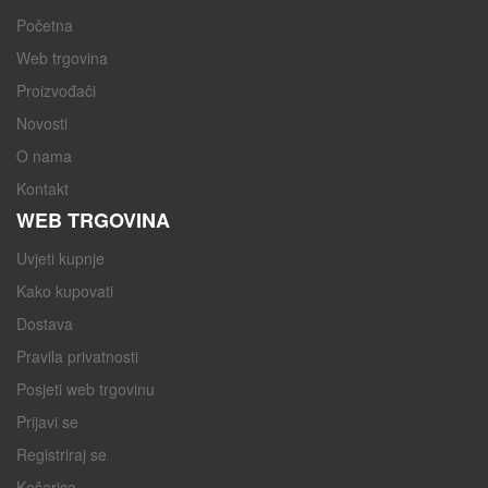
Početna
Web trgovina
Proizvođači
Novosti
O nama
Kontakt
WEB TRGOVINA
Uvjeti kupnje
Kako kupovati
Dostava
Pravila privatnosti
Posjeti web trgovinu
Prijavi se
Registriraj se
Košarica