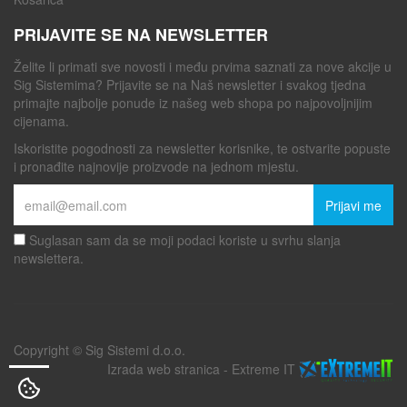
PRIJAVITE SE NA NEWSLETTER
Želite li primati sve novosti i među prvima saznati za nove akcije u
Sig Sistemima? Prijavite se na Naš newsletter i svakog tjedna
primajte najbolje ponude iz našeg web shopa po najpovoljnijim
cijenama.
Iskoristite pogodnosti za newsletter korisnike, te ostvarite popuste
i pronađite najnovije proizvode na jednom mjestu.
Prijavi me
Suglasan sam da se moji podaci koriste u svrhu slanja
newslettera.
Copyright © Sig Sistemi d.o.o.
Izrada web stranica
-
Extreme IT