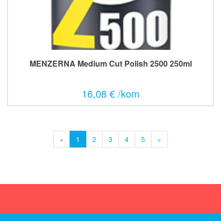
MENZERNA Medium Cut Polish 2500 250ml
16,08 € /kom
«
1
2
3
4
5
»