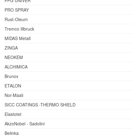
PPG UNIVER
PRO SPRAY
Rust-Oleum
Tremco Illbruck
MIDAS Metall
ZINGA
NEOKEM
ALCHIMICA
Brunox
ETALON
Nor-Maali
SICC COATINGS -THERMO SHIELD
Elastotet
AkzoNobel - Sadolini
Belinka