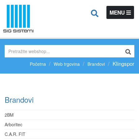
TOGGLE
MENU
NAVIGATIO
Klingspor
Početna
Web trgovina
Brandovi
Brandovi
2BM
Arboritec
C.A.R. FIT