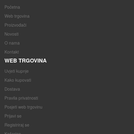
Početna
Web trgovina
Proizvođači
Novosti
O nama
Kontakt
WEB TRGOVINA
Uvjeti kupnje
Kako kupovati
Dostava
Pravila privatnosti
Posjeti web trgovinu
Prijavi se
Registriraj se
Košarica