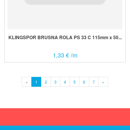
KLINGSPOR BRUSNA ROLA PS 33 C 115mm x 50...
1,33 € /m
«
1
2
3
4
5
6
7
»