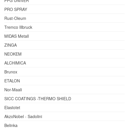
PPG UNIVER
PRO SPRAY
Rust-Oleum
Tremco Illbruck
MIDAS Metall
ZINGA
NEOKEM
ALCHIMICA
Brunox
ETALON
Nor-Maali
SICC COATINGS -THERMO SHIELD
Elastotet
AkzoNobel - Sadolini
Belinka