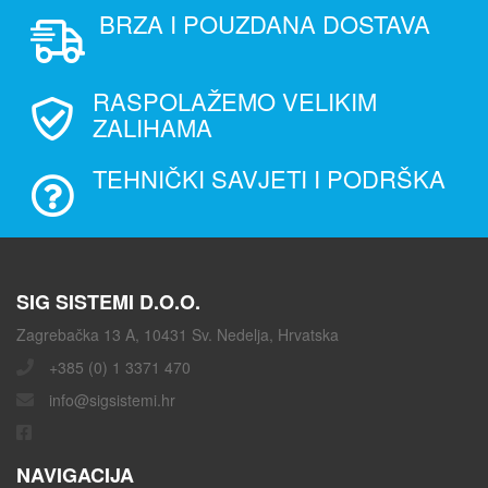
BRZA I POUZDANA DOSTAVA
RASPOLAŽEMO VELIKIM
ZALIHAMA
TEHNIČKI SAVJETI I PODRŠKA
SIG SISTEMI D.O.O.
Zagrebačka 13 A, 10431 Sv. Nedelja, Hrvatska
+385 (0) 1 3371 470
info@sigsistemi.hr
NAVIGACIJA