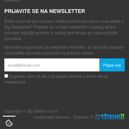
PRIJAVITE SE NA NEWSLETTER
Želite li primati sve novosti i među prvima saznati za nove akcije u
Sig Sistemima? Prijavite se na Naš newsletter i svakog tjedna
primajte najbolje ponude iz našeg web shopa po najpovoljnijim
cijenama.
Iskoristite pogodnosti za newsletter korisnike, te ostvarite popuste
i pronađite najnovije proizvode na jednom mjestu.
Prijavi me
Suglasan sam da se moji podaci koriste u svrhu slanja
newslettera.
Copyright © Sig Sistemi d.o.o.
Izrada web stranica
-
Extreme IT