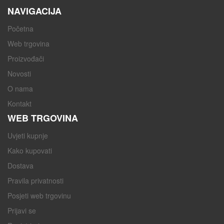
NAVIGACIJA
Početna
Web trgovina
Proizvođači
Novosti
O nama
Kontakt
WEB TRGOVINA
Uvjeti kupnje
Kako kupovati
Dostava
Pravila privatnosti
Posjeti web trgovinu
Prijavi se