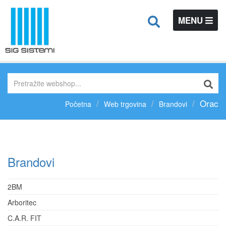
TOGGLE
MENU
NAVIGATIO
Orac
Početna
Web trgovina
Brandovi
Brandovi
2BM
Arboritec
C.A.R. FIT