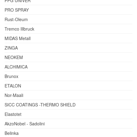
PPG UNIVER
PRO SPRAY
Rust-Oleum
Tremco Illbruck
MIDAS Metall
ZINGA
NEOKEM
ALCHIMICA
Brunox
ETALON
Nor-Maali
SICC COATINGS -THERMO SHIELD
Elastotet
AkzoNobel - Sadolini
Belinka