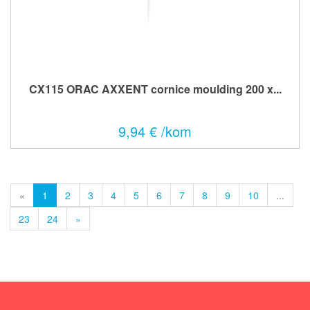
CX115 ORAC AXXENT cornice moulding 200 x...
9,94 € /kom
«
1
2
3
4
5
6
7
8
9
10
...
23
24
»