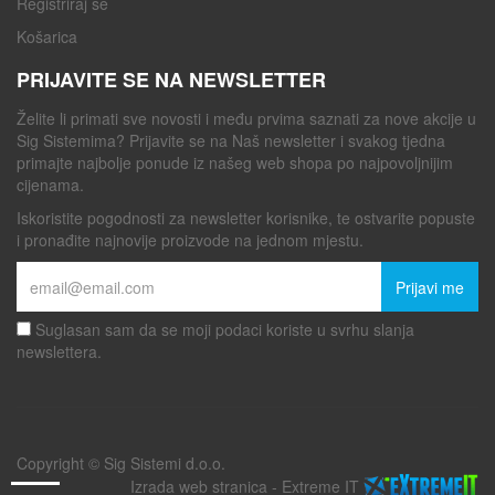
Registriraj se
Košarica
PRIJAVITE SE NA NEWSLETTER
Želite li primati sve novosti i među prvima saznati za nove akcije u
Sig Sistemima? Prijavite se na Naš newsletter i svakog tjedna
primajte najbolje ponude iz našeg web shopa po najpovoljnijim
cijenama.
Iskoristite pogodnosti za newsletter korisnike, te ostvarite popuste
i pronađite najnovije proizvode na jednom mjestu.
Prijavi me
Suglasan sam da se moji podaci koriste u svrhu slanja
newslettera.
Copyright © Sig Sistemi d.o.o.
Izrada web stranica
-
Extreme IT