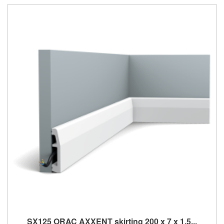
SX125 ORAC AXXENT skirting 200 x 7 x 1,5...