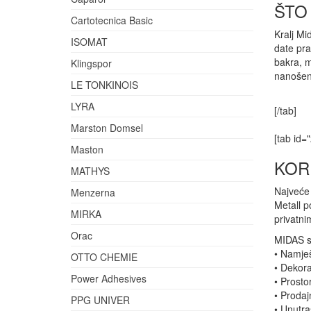
ŠTO 
Cartotecnica Basic
Kralj Mi
ISOMAT
date pra
bakra, m
Klingspor
nanošenj
LE TONKINOIS
LYRA
[/tab]
Marston Domsel
[tab id=
Maston
KOR
MATHYS
Najveće 
Menzerna
Metall p
MIRKA
privatn
Orac
MIDAS se
• Namješ
OTTO CHEMIE
• Dekora
Power Adhesives
• Prosto
• Prodaj
PPG UNIVER
• Unutra