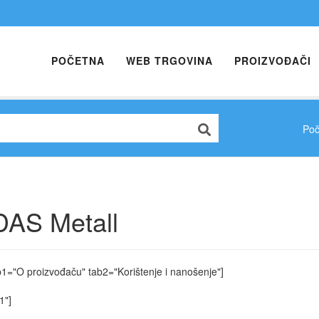
POČETNA
WEB TRGOVINA
PROIZVOĐAČI
Poč
DAS Metall
b1="O proizvođaču" tab2="Korištenje i nanošenje"]
1"]