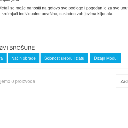
tall se može nanositi na gotovo sve podloge i pogodan je za sve unutarn
, kreirajući individualne površine, sukladno zahtjevima klijenata.
ZMI BROŠURE
ra
Način obrade
Sklonost srebru i zlatu
Dizajn Modul
ujemo 0 proizvoda