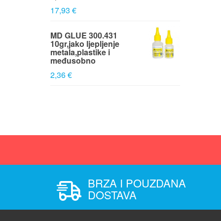
17,93 €
MD GLUE 300.431
10gr,jako ljepljenje
metala,plastike i
međusobno
2,36 €
BRZA I POUZDANA
DOSTAVA