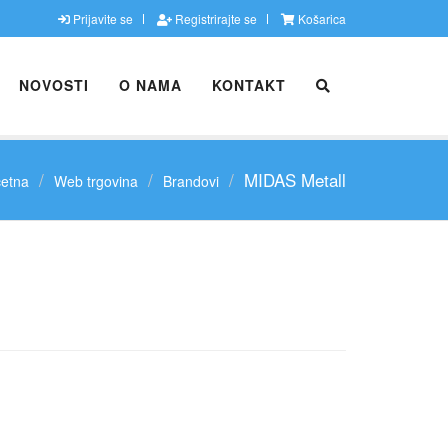
Prijavite se
Registrirajte se
Košarica
NOVOSTI
O NAMA
KONTAKT
MIDAS Metall
etna
Web trgovina
Brandovi