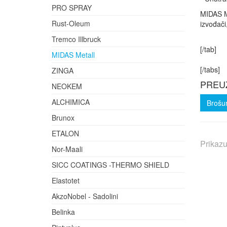
PRO SPRAY
MIDAS Me
Rust-Oleum
izvođači
Tremco Illbruck
[/tab]
MIDAS Metall
[/tabs]
ZINGA
PREU
NEOKEM
ALCHIMICA
Brošu
Brunox
ETALON
Prikaz
Nor-Maali
SICC COATINGS -THERMO SHIELD
Elastotet
AkzoNobel - Sadolini
Belinka