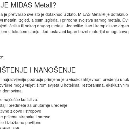
JE MIDAS Metall?
da je pretvarao sve što je dotaknuo u zlato. MIDAS Metall® je dotaknu
vi metalni izgled, a osim izgleda, i prirodna svojstva samog metala. Ov
jedi, čelika ili nekog drugog metala. Jednolike, kao i kompleksne orga
em u tekućem stanju. Jednostavani lagan bazni materijal omogućava p
"2"]
IŠTENJE I NANOŠENJE
i najrazvijenije područje primjene je u visokozahtjevnom uređenju un
ovršine mogu vidjeti širom svijeta u hotelima, restoranima, ekskluzivn
im domovima.
 najčešće koristi za:
taj i predmete za unutarnje uređenje
tivne zidove i stropove
re prijema stranaka i barove
ne i izložbene paviljone
šnjost jahti