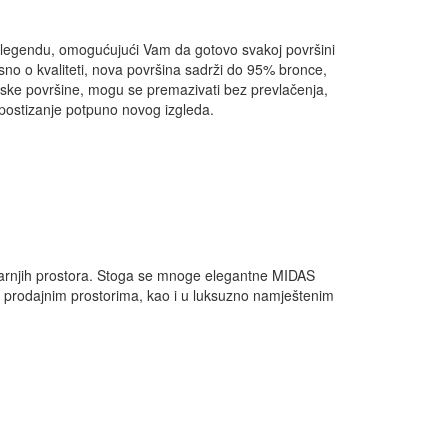
o legendu, omogućujući Vam da gotovo svakoj površini
isno o kvaliteti, nova površina sadrži do 95% bronce,
nske površine, mogu se premazivati bez prevlačenja,
ostizanje potpuno novog izgleda.
utarnjih prostora. Stoga se mnoge elegantne MIDAS
im prodajnim prostorima, kao i u luksuzno namještenim