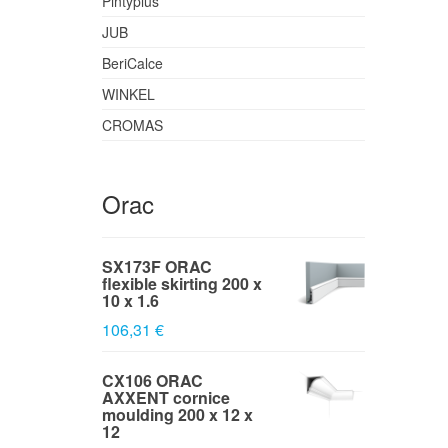
Pintyplus
JUB
BeriCalce
WINKEL
CROMAS
Orac
SX173F ORAC
flexible skirting 200 x
10 x 1.6
106,31 €
CX106 ORAC
AXXENT cornice
moulding 200 x 12 x
12