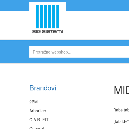
MI
Brandovi
2BM
[tabs ta
Arboritec
C.A.R. FIT
[tab id="
Caparol