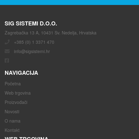
SIG SISTEMI D.O.O.
Zagrebačka 13 A, 10431 Sv. Nedelja, Hrvatska
+385 (0) 1 3371 470
info@sigsistemi.hr
NAVIGACIJA
Početna
Web trgovina
Proizvođači
Novosti
O nama
Kontakt
WEB TRGOVINA