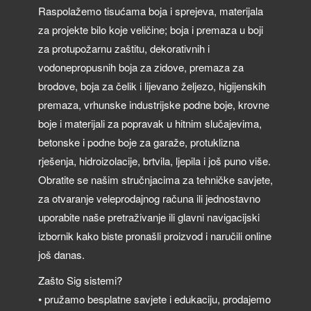
Raspolažemo tisućama boja i sprejeva, materijala
za projekte bilo koje veličine; boja i premaza u boji
za protupožarnu zaštitu, dekorativnih i
vodonepropusnih boja za zidove, premaza za
brodove, boja za čelik i lijevano željezo, higijenskih
premaza, vrhunske industrijske podne boje, krovne
boje i materijali za popravak u hitnim slučajevima,
betonske i podne boje za garaže, protuklizna
rješenja, hidroizolacije, brtvila, ljepila i još puno više.
Obratite se našim stručnjacima za tehničke savjete,
za otvaranje veleprodajnog računa ili jednostavno
uporabite naše pretraživanje ili glavni navigacijski
izbornik kako biste pronašli proizvod i naručili online
još danas.
Zašto Sig sistemi?
• pružamo besplatne savjete i edukaciju, prodajemo