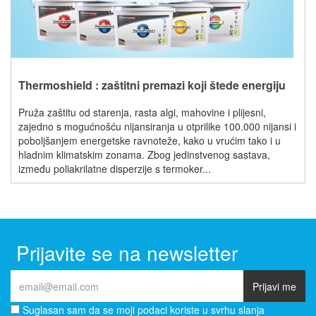
Thermoshield : zaštitni premazi koji štede energiju
Pruža zaštitu od starenja, rasta algi, mahovine i plijesni,
zajedno s mogućnošću nijansiranja u otprilike 100.000 nijansi i
poboljšanjem energetske ravnoteže, kako u vrućim tako i u
hladnim klimatskim zonama. Zbog jedinstvenog sastava,
između poliakrilatne disperzije s termoker...
Prijavite se na newsletter
Prijavi me
Suglasan sam da se moji podaci koriste u svrhu slanja