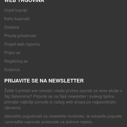
Uvjeti kupnje
Kako kupovati
Dostava
Pravila privatnosti
Posjeti web trgovinu
Prijavi se
Registriraj se
Košarica
PRIJAVITE SE NA NEWSLETTER
Želite li primati sve novosti i među prvima saznati za nove akcije u
Sig Sistemima? Prijavite se na Naš newsletter i svakog tjedna
primajte najbolje ponude iz našeg web shopa po najpovoljnijim
cijenama.
Iskoristite pogodnosti za newsletter korisnike, te ostvarite popuste
i pronađite najnovije proizvode na jednom mjestu.