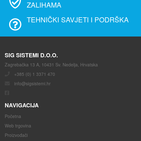
ZALIHAMA
TEHNIČKI SAVJETI I PODRŠKA
SIG SISTEMI D.O.O.
Zagrebačka 13 A, 10431 Sv. Nedelja, Hrvatska
+385 (0) 1 3371 470
info@sigsistemi.hr
NAVIGACIJA
Početna
Web trgovina
Proizvođači