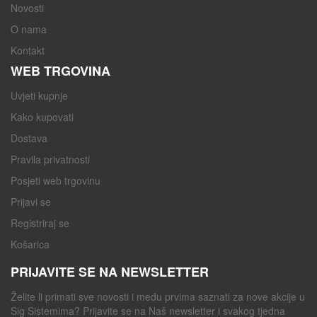
Novosti
O nama
Kontakt
WEB TRGOVINA
Uvjeti kupnje
Kako kupovati
Dostava
Pravila privatnosti
Posjeti web trgovinu
Prijavi se
Registriraj se
Košarica
PRIJAVITE SE NA NEWSLETTER
Želite li primati sve novosti i među prvima saznati za nove akcije u
Sig Sistemima? Prijavite se na Naš newsletter i svakog tjedna