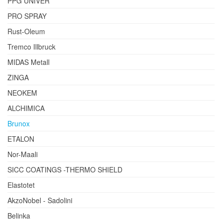
PPG UNIVER
PRO SPRAY
Rust-Oleum
Tremco Illbruck
MIDAS Metall
ZINGA
NEOKEM
ALCHIMICA
Brunox
ETALON
Nor-Maali
SICC COATINGS -THERMO SHIELD
Elastotet
AkzoNobel - Sadolini
Belinka