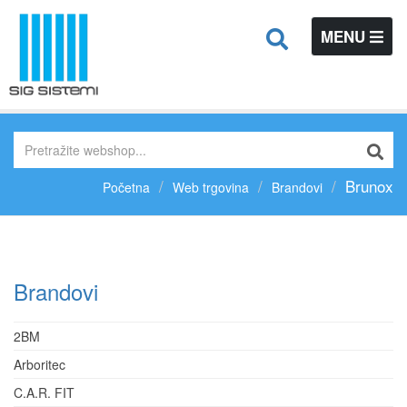
TOGGLE
MENU
NAVIGATIO
Brunox
Početna
Web trgovina
Brandovi
Brandovi
2BM
Arboritec
C.A.R. FIT