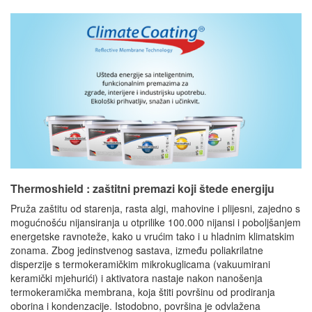
Thermoshield : zaštitni premazi koji štede energiju
Pruža zaštitu od starenja, rasta algi, mahovine i plijesni, zajedno s
mogućnošću nijansiranja u otprilike 100.000 nijansi i poboljšanjem
energetske ravnoteže, kako u vrućim tako i u hladnim klimatskim
zonama. Zbog jedinstvenog sastava, između poliakrilatne
disperzije s termokeramičkim mikrokuglicama (vakuumirani
keramički mjehurići) i aktivatora nastaje nakon nanošenja
termokeramička membrana, koja štiti površinu od prodiranja
oborina i kondenzacije. Istodobno, površina je odvlažena