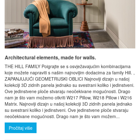
Architectural elements, made for walls.
THE HILL FAMILY Poigrajte se s osvježavajućim kombinacijama
koje možete napraviti s našim najnovijim dodacima za family Hill. ,
ZAPANJUJUĆI GEOMETRIJSKI OBLICI Najnoviji dizajn u našoj
kolekciji 3D zidnih panela jednako su svestrani koliko i jedinstveni.
Ove jedinstvene ploče stvaraju neočekivane mogućnosti. Drago
nam je što vam možemo otkriti W217 Pillow, W218 Pillow i W216
Matrix. Najnoviji dizajn u našoj kolekciji 3D zidnih panela jednako
su svestrani koliko i jedinstveni. Ove jedinstvene ploče stvaraju
neočekivane mogućnosti. Drago nam je što vam možem...
Pročitaj više