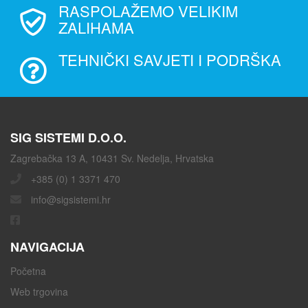
RASPOLAŽEMO VELIKIM
ZALIHAMA
TEHNIČKI SAVJETI I PODRŠKA
SIG SISTEMI D.O.O.
Zagrebačka 13 A, 10431 Sv. Nedelja, Hrvatska
+385 (0) 1 3371 470
info@sigsistemi.hr
NAVIGACIJA
Početna
Web trgovina