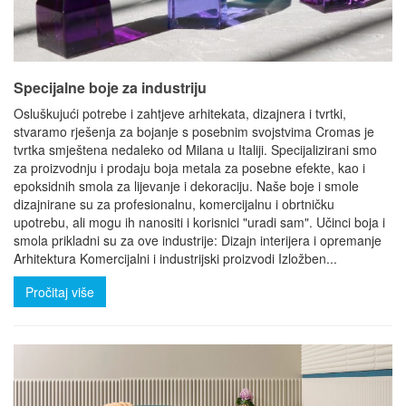
Specijalne boje za industriju
Osluškujući potrebe i zahtjeve arhitekata, dizajnera i tvrtki,
stvaramo rješenja za bojanje s posebnim svojstvima Cromas je
tvrtka smještena nedaleko od Milana u Italiji. Specijalizirani smo
za proizvodnju i prodaju boja metala za posebne efekte, kao i
epoksidnih smola za lijevanje i dekoraciju. Naše boje i smole
dizajnirane su za profesionalnu, komercijalnu i obrtničku
upotrebu, ali mogu ih nanositi i korisnici "uradi sam". Učinci boja i
smola prikladni su za ove industrije: Dizajn interijera i opremanje
Arhitektura Komercijalni i industrijski proizvodi Izložben...
Pročitaj više