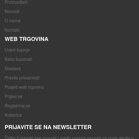
Proizvođači
Novosti
O nama
Kontakt
WEB TRGOVINA
Uvjeti kupnje
Kako kupovati
Dostava
Pravila privatnosti
Posjeti web trgovinu
Prijavi se
Registriraj se
Košarica
PRIJAVITE SE NA NEWSLETTER
Želite li primati sve novosti i među prvima saznati za nove akcije u