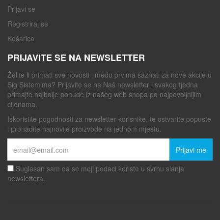
Prijavi se
Registriraj se
Košarica
PRIJAVITE SE NA NEWSLETTER
Želite li primati sve novosti i među prvima saznati za nove akcije u
Sig Sistemima? Prijavite se na Naš newsletter i svakog tjedna
primajte najbolje ponude iz našeg web shopa po najpovoljnijim
cijenama.
Iskoristite pogodnosti za newsletter korisnike, te ostvarite popuste
i pronađite najnovije proizvode na jednom mjestu.
Prijavi me
Suglasan sam da se moji podaci koriste u svrhu slanja
newslettera.