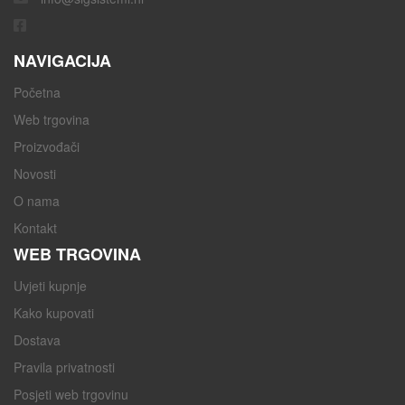
NAVIGACIJA
Početna
Web trgovina
Proizvođači
Novosti
O nama
Kontakt
WEB TRGOVINA
Uvjeti kupnje
Kako kupovati
Dostava
Pravila privatnosti
Posjeti web trgovinu