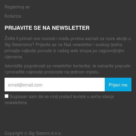
Registriraj se
Košarica
PRIJAVITE SE NA NEWSLETTER
Želite li primati sve novosti i među prvima saznati za nove akcije u
Sig Sistemima? Prijavite se na Naš newsletter i svakog tjedna
primajte najbolje ponude iz našeg web shopa po najpovoljnijim
cijenama.
Iskoristite pogodnosti za newsletter korisnike, te ostvarite popuste
i pronađite najnovije proizvode na jednom mjestu.
Prijavi me
Suglasan sam da se moji podaci koriste u svrhu slanja
newslettera.
Copyright © Sig Sistemi d.o.o.