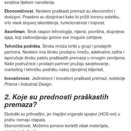
svojstva tijekom nanošenja.
Ekonomičnost
. Neokem praškasti premazi su ekonomični i
dostupni. Posebno su dizajnirani kako bi prižili izvrsnu estetiku,
vrlo visok stupanj iskorištenja, funkcionalnost i trajnost.
Asortiman
. Širok raspon tehnologija, nijansi, površina, stupnjeva
sjaja, koji zadovoljavaju gotovo sve moguće zahtjeve.
Tehnička podrška
. Široka mreža tvrtki u grupi i prodajnih
partnera. Neokem ima široku prodajnu mrežu, adekvatne zalihe i
isporučuje široku paletu praškastih premaza u mnogim zemljama.
Naše podružnice i prodajni partneri pružaju savjetovanje,
marketing i tehničku podršku našoj cijenjenoj klijenteli.
Inovativnost
. Jedinstveni i inovativni praškasti premazi, kolekcije
Prisma
i
Industrial Design
.
2. Koje su prednosti praškastih
premaza?
Ekološki su prihvatljivi, jer hlapljivi organski spojevi (HOS-ovi) u
prahu nemaju otapala.
Ekonomičnost. Možemo ponovo koristiti višak materijala,