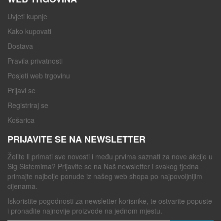
Uvjeti kupnje
Kako kupovati
Dostava
Pravila privatnosti
Posjeti web trgovinu
Prijavi se
Registriraj se
Košarica
PRIJAVITE SE NA NEWSLETTER
Želite li primati sve novosti i među prvima saznati za nove akcije u
Sig Sistemima? Prijavite se na Naš newsletter i svakog tjedna
primajte najbolje ponude iz našeg web shopa po najpovoljnijim
cijenama.
Iskoristite pogodnosti za newsletter korisnike, te ostvarite popuste
i pronađite najnovije proizvode na jednom mjestu.