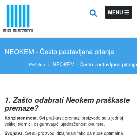
TOGGLE
MENU
NAVIGATIO
NEOKEM - Često postavljana pitanja
NEOKEM - Često postavljana pitanja
Početna
1. Zašto odabrati Neokem praškaste
premaze?
Konzistentnost
. Svi praškasti premazi proizvode se u jednoj
velikoj tvornici, osiguravajući ujednačenost kvalitete.
Svojstva
. Svi su proizvodi dizajnirani tako da nude optimalna