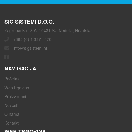
SIG SISTEMI D.O.O.
Zagrebačka 13 A, 10431 Sv. Nedelja, Hrvatska
+385 (0) 1 3371 470
info@sigsistemi.hr
NAVIGACIJA
Početna
Web trgovina
Proizvođači
Novosti
O nama
Kontakt
WEB TRGOVINA