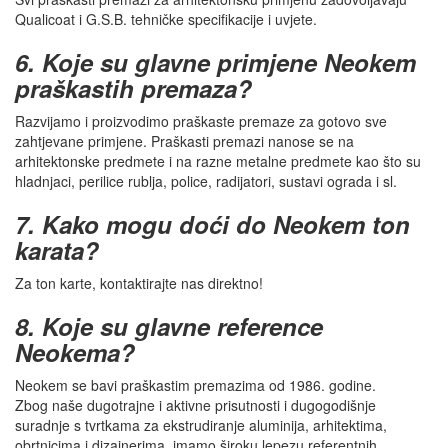
Qualicoat i G.S.B. tehničke specifikacije i uvjete.
6. Koje su glavne primjene Neokem
praškastih premaza?
Razvijamo i proizvodimo praškaste premaze za gotovo sve
zahtjevane primjene. Praškasti premazi nanose se na
arhitektonske predmete i na razne metalne predmete kao što su
hladnjaci, perilice rublja, police, radijatori, sustavi ograda i sl.
7. Kako mogu doći do Neokem ton
karata?
Za ton karte, kontaktirajte nas direktno!
8. Koje su glavne reference
Neokema?
Neokem se bavi praškastim premazima od 1986. godine.
Zbog naše dugotrajne i aktivne prisutnosti i dugogodišnje
suradnje s tvrtkama za ekstrudiranje aluminija, arhitektima,
obrtnicima i dizajnerima, imamo široku lepezu referentnih