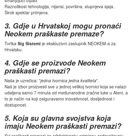
smanjujući otpad.
Raznolikost tehnologija, nijansi, površina, stupnjeva sjaja.
Širok spektar primjena.
3. Gdje u Hrvatskoj mogu pronaći
Neokem praškaste premaze?
Tvrtka
Sig Sistemi
je ekskluzivni zastupnik NEOKEM-a za
Hrvatsku.
4. Gdje se proizvode Neokem
praškasti premazi?
Naša je uzrečica: "
jedna tvornica jedna kvaliteta
".
Naš je izbor proizvesti sve u jednoj velikoj tvornici koja se nalazi
udaljena samo 7 minuta od međunarodne zračne luke u Ateni, a
to je način na koji osiguravamo inovativnost, dosljednost i
dostupnost.
5. Koja su glavna svojstva koja
imaju Neokem praškasti premazi?
Svi praškasti premazi za arhitektonsku primjenu zadovoljavaju