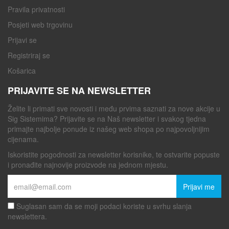
Pravila privatnosti
Posjeti web trgovinu
Prijavi se
Registriraj se
Košarica
PRIJAVITE SE NA NEWSLETTER
Želite li primati sve novosti i među prvima saznati za nove akcije u
Sig Sistemima? Prijavite se na Naš newsletter i svakog tjedna
primajte najbolje ponude iz našeg web shopa po najpovoljnijim
cijenama.
Iskoristite pogodnosti za newsletter korisnike, te ostvarite popuste
i pronađite najnovije proizvode na jednom mjestu.
Prijavi me
Suglasan sam da se moji podaci koriste u svrhu slanja
newslettera.