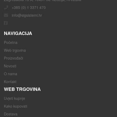
+385 (0) 1 3371 470
info@sigsistemi.hr
NAVIGACIJA
Početna
Web trgovina
Proizvođači
Novosti
O nama
Kontakt
WEB TRGOVINA
Uvjeti kupnje
Kako kupovati
Dostava