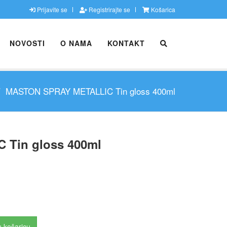
Prijavite se
Registrirajte se
Košarica
NOVOSTI
O NAMA
KONTAKT
MASTON SPRAY METALLIC Tin gloss 400ml
Tin gloss 400ml
 košaricu