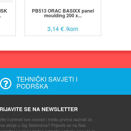
ISK
PB513 ORAC BASIXX panel
.
moulding 200 x...
3,14 € /kom
TEHNIČKI SAVJETI I
PODRŠKA
RIJAVITE SE NA NEWSLETTER
lite li primati sve novosti i među prvima saznati za
ve akcije u Sig Sistemima? Prijavite se na Naš