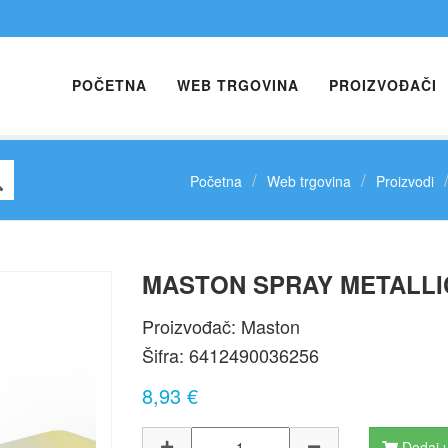
POČETNA
WEB TRGOVINA
PROIZVOĐAČI
Početna
Web trgovina
Proizvodi
MASTON SPRAY METALLIC 
Next
Proizvođač: Maston
Šifra:
6412490036256
8,93 €
Dodaj u