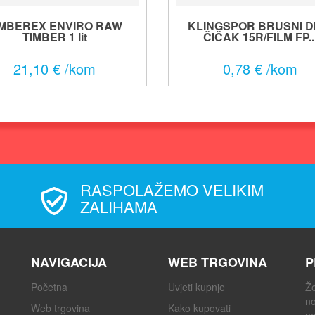
IMBEREX ENVIRO RAW
KLINGSPOR BRUSNI D
TIMBER 1 lit
ČIČAK 15R/FILM FP..
21,10 € /kom
0,78 € /kom
RASPOLAŽEMO VELIKIM
ZALIHAMA
NAVIGACIJA
WEB TRGOVINA
P
Početna
Uvjeti kupnje
Že
no
Web trgovina
Kako kupovati