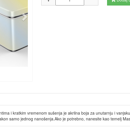
ma i kratkim vremenom sušenja je akrilna boja za unutarnju i vanjsku
 nakon samo jednog nanošenja.Ako je potrebno, nanesite kao temelj Masto