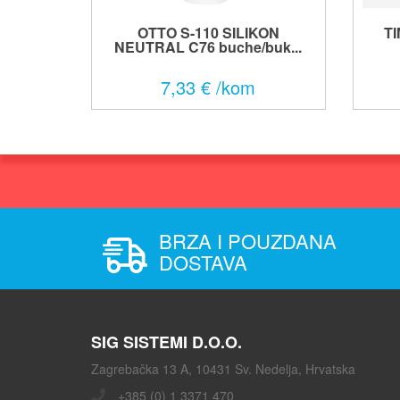
OTTO S-110 SILIKON
T
NEUTRAL C76 buche/buk...
7,33 € /kom
BRZA I POUZDANA
DOSTAVA
SIG SISTEMI D.O.O.
Zagrebačka 13 A, 10431 Sv. Nedelja, Hrvatska
+385 (0) 1 3371 470