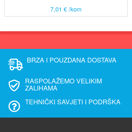
7,01 € /kom
BRZA I POUZDANA DOSTAVA
RASPOLAŽEMO VELIKIM
ZALIHAMA
TEHNIČKI SAVJETI I PODRŠKA