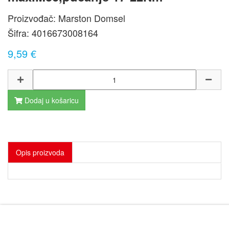
Proizvođač: Marston Domsel
Šifra:
4016673008164
9,59 €
Dodaj u košaricu
Opis proizvoda