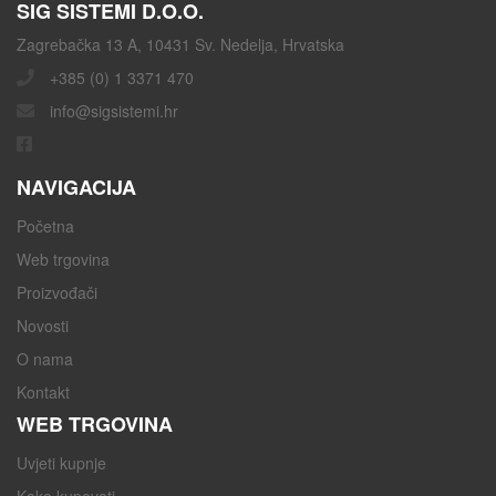
SIG SISTEMI D.O.O.
Zagrebačka 13 A, 10431 Sv. Nedelja, Hrvatska
+385 (0) 1 3371 470
info@sigsistemi.hr
NAVIGACIJA
Početna
Web trgovina
Proizvođači
Novosti
O nama
Kontakt
WEB TRGOVINA
Uvjeti kupnje