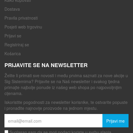
Kako kupovati
Dostava
Pravila privatnosti
Posjeti web trgovinu
Prijavi se
Registriraj se
Košarica
PRIJAVITE SE NA NEWSLETTER
Želite li primati sve novosti i među prvima saznati za nove akcije u
Sig Sistemima? Prijavite se na Naš newsletter i svakog tjedna
primajte najbolje ponude iz našeg web shopa po najpovoljnijim
cijenama.
Iskoristite pogodnosti za newsletter korisnike, te ostvarite popuste
i pronađite najnovije proizvode na jednom mjestu.
Prijavi me
Suglasan sam da se moji podaci koriste u svrhu slanja