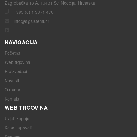
Zagrebačka 13 A, 10431 Sv. Nedelja, Hrvatska
+385 (0) 1 3371 470
info@sigsistemi.hr
NAVIGACIJA
Početna
Web trgovina
Proizvođači
Novosti
O nama
Kontakt
WEB TRGOVINA
Uvjeti kupnje
Kako kupovati
Dostava