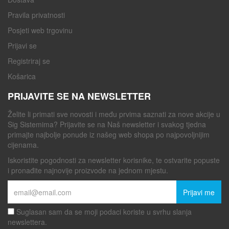
Pravila privatnosti
Posjeti web trgovinu
Prijavi se
Registriraj se
Košarica
PRIJAVITE SE NA NEWSLETTER
Želite li primati sve novosti i među prvima saznati za nove akcije u
Sig Sistemima? Prijavite se na Naš newsletter i svakog tjedna
primajte najbolje ponude iz našeg web shopa po najpovoljnijim
cijenama.
Iskoristite pogodnosti za newsletter korisnike, te ostvarite popuste
i pronađite najnovije proizvode na jednom mjestu.
Prijavi me
Suglasan sam da se moji podaci koriste u svrhu slanja
newslettera.