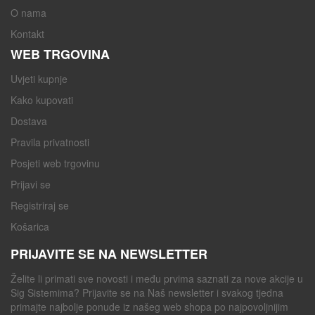
O nama
Kontakt
WEB TRGOVINA
Uvjeti kupnje
Kako kupovati
Dostava
Pravila privatnosti
Posjeti web trgovinu
Prijavi se
Registriraj se
Košarica
PRIJAVITE SE NA NEWSLETTER
Želite li primati sve novosti i među prvima saznati za nove akcije u
Sig Sistemima? Prijavite se na Naš newsletter i svakog tjedna
primajte najbolje ponude iz našeg web shopa po najpovoljnijim