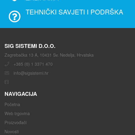
TEHNIČKI SAVJETI I PODRŠKA
SIG SISTEMI D.O.O.
Zagrebačka 13 A, 10431 Sv. Nedelja, Hrvatska
+385 (0) 1 3371 470
info@sigsistemi.hr
NAVIGACIJA
Početna
Web trgovina
Proizvođači
Novosti