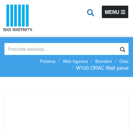
TOGGLE
MENU
NAVIGATIO
Početna
Web trgovina
Brendovi
Orac
W100 ORAC Wall panel
Previous
N