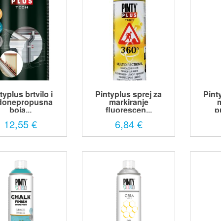
typlus brtvilo i
Pintyplus sprej za
Pint
donepropusna
markiranje
m
boja...
fluorescen...
p
12,55 €
6,84 €