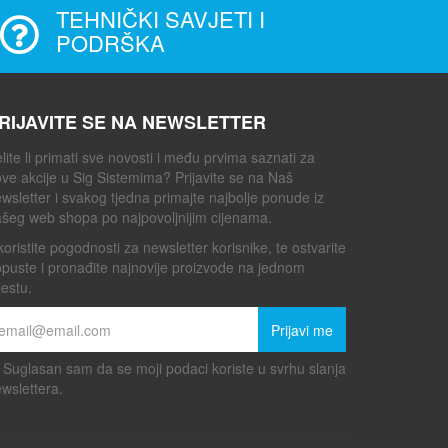
TEHNIČKI SAVJETI I
PODRŠKA
RIJAVITE SE NA NEWSLETTER
lite li primati sve novosti i među prvima saznati za
ve akcije u Sig Sistemima? Prijavite se na Naš
wsletter i svakog tjedna primajte najbolje ponude iz
šeg web shopa po najpovoljnijim cijenama.
koristite pogodnosti za newsletter korisnike, te ostvarite
puste i pronađite najnovije proizvode na jednom
estu.
Prijavi me
Suglasan sam da se moji podaci koriste u svrhu slanja
wslettera.