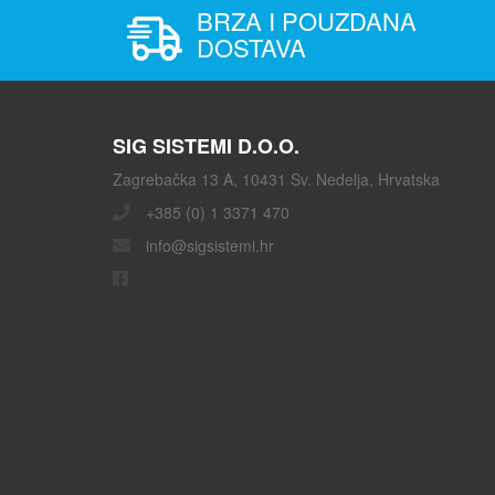
BRZA I POUZDANA
DOSTAVA
SIG SISTEMI D.O.O.
Zagrebačka 13 A, 10431 Sv. Nedelja, Hrvatska
+385 (0) 1 3371 470
info@sigsistemi.hr