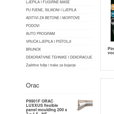
LJEPILA I FUGIRNE MASE
PU PJENE, SILIKONI I LJEPILA
ADITIVI ZA BETONE I MORTOVE
PODOVI
AUTO PROGRAM
VRUĆA LJEPILA I PIŠTOLJI
Pin
BRUNOX
vo
DEKORATIVNE TEHNIKE I DEKORACIJE
Zaštitne folije i trake za bojanje
Orac
P9901F ORAC
LUXXUS flexible
panel moulding 200 x
7 x 1,5 - NE