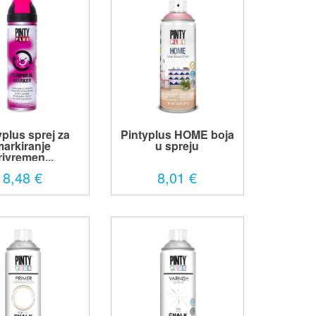
yplus sprej za
Pintyplus HOME boja
arkiranje
u spreju
rivremen...
8,48 €
8,01 €