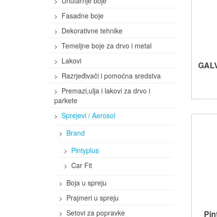
Unutarnje boje
Fasadne boje
Dekorativne tehnike
Temeljne boje za drvo i metal
Lakovi
GAL
Razrjeđivači i pomoćna sredstva
Premazi,ulja i lakovi za drvo i
parkete
Sprejevi / Aerosol
Brand
Pintyplus
Car Fit
Boja u spreju
Prajmeri u spreju
Setovi za popravke
Pin