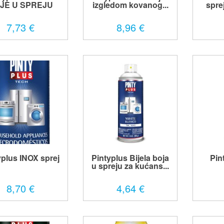
JE U SPREJU
izgledom kovanog...
spre
7,73 €
8,96 €
yplus INOX sprej
Pintyplus Bijela boja
Pin
u spreju za kućans...
8,70 €
4,64 €