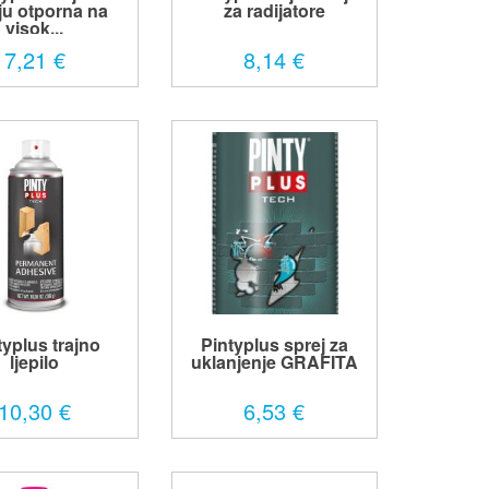
ju otporna na
za radijatore
visok...
7,21 €
8,14 €
typlus trajno
Pintyplus sprej za
ljepilo
uklanjenje GRAFITA
10,30 €
6,53 €