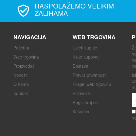
RASPOLAŽEMO VELIKIM
ZALIHAMA
NAVIGACIJA
WEB TRGOVINA
P
Početna
Uvjeti kupnje
Že
no
Web trgovina
Kako kupovati
ne
Proizvođači
Dostava
na
Novosti
Pravila privatnosti
Is
po
O nama
Posjeti web trgovinu
mj
Kontakt
Prijavi se
Registriraj se
Košarica
ne