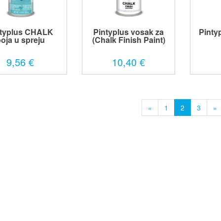
ntyplus CHALK
Pintyplus vosak za
Pinty
oja u spreju
(Chalk Finish Paint)
9,56 €
10,40 €
«
1
2
3
»