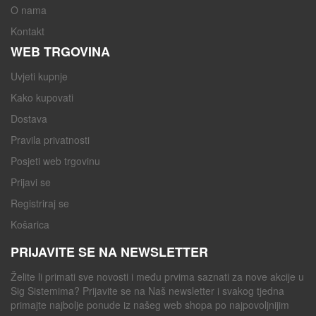
O nama
Kontakt
WEB TRGOVINA
Uvjeti kupnje
Kako kupovati
Dostava
Pravila privatnosti
Posjeti web trgovinu
Prijavi se
Registriraj se
Košarica
PRIJAVITE SE NA NEWSLETTER
Želite li primati sve novosti i među prvima saznati za nove akcije u
Sig Sistemima? Prijavite se na Naš newsletter i svakog tjedna
primajte najbolje ponude iz našeg web shopa po najpovoljnijim