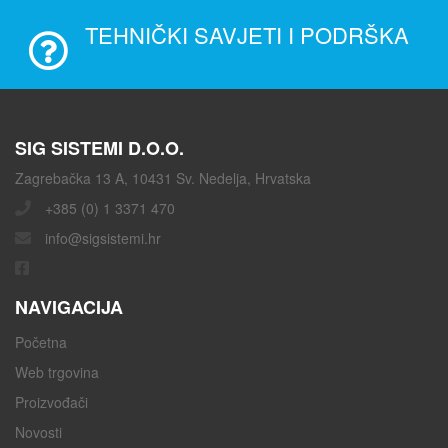
TEHNIČKI SAVJETI I PODRŠKA
SIG SISTEMI D.O.O.
Zagrebačka 13 A, 10431 Sv. Nedelja, Hrvatska
+385 (0) 1 3371 470
info@sigsistemi.hr
NAVIGACIJA
Početna
Web trgovina
Proizvođači
Novosti