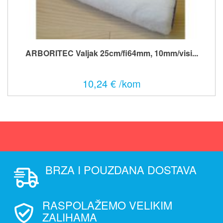
ARBORITEC Valjak 25cm/fi64mm, 10mm/visi...
10,24 € /kom
BRZA I POUZDANA DOSTAVA
RASPOLAŽEMO VELIKIM
ZALIHAMA