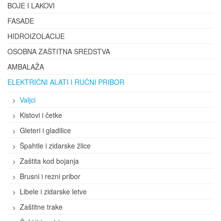
BOJE I LAKOVI
FASADE
HIDROIZOLACIJE
OSOBNA ZAŠTITNA SREDSTVA
AMBALAŽA
ELEKTRIČNI ALATI I RUČNI PRIBOR
Valjci
Kistovi i četke
Gleteri i gladilice
Špahtle i zidarske žlice
Zaštita kod bojanja
Brusni i rezni pribor
Libele i zidarske letve
Zaštitne trake