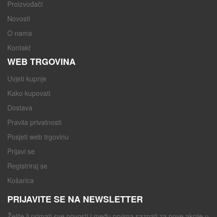
Proizvođači
Novosti
O nama
Kontakt
WEB TRGOVINA
Uvjeti kupnje
Kako kupovati
Dostava
Pravila privatnosti
Posjeti web trgovinu
Prijavi se
Registriraj se
Košarica
PRIJAVITE SE NA NEWSLETTER
Želite li primati sve novosti i među prvima saznati za nove akcije u