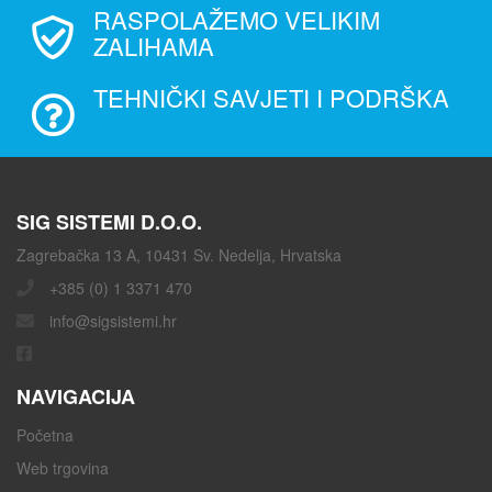
RASPOLAŽEMO VELIKIM
ZALIHAMA
TEHNIČKI SAVJETI I PODRŠKA
SIG SISTEMI D.O.O.
Zagrebačka 13 A, 10431 Sv. Nedelja, Hrvatska
+385 (0) 1 3371 470
info@sigsistemi.hr
NAVIGACIJA
Početna
Web trgovina