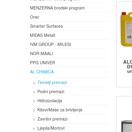
MENZERNA brodski program
Orac
Smarter Surfaces
MIDAS Metall
IVM GROUP - MILESI
NOR-MAALI
AL
PPG UNIVER
D
un
AL CHIMICA
Temelji premazi
Podni premazi
Hidroizolacija
Kitovi/Mase za brtvljenje
Završni premazi
Ljepila/Mortovi