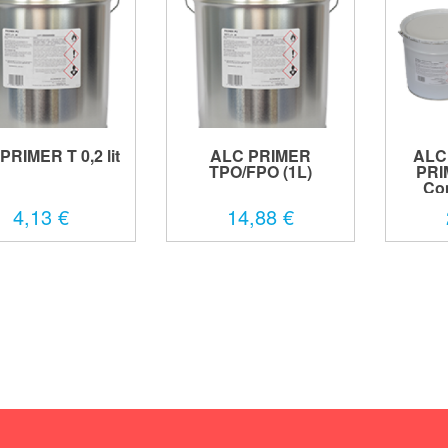
PRIMER T 0,2 lit
ALC PRIMER
ALC
TPO/FPO (1L)
PRI
Com
4,13 €
14,88 €