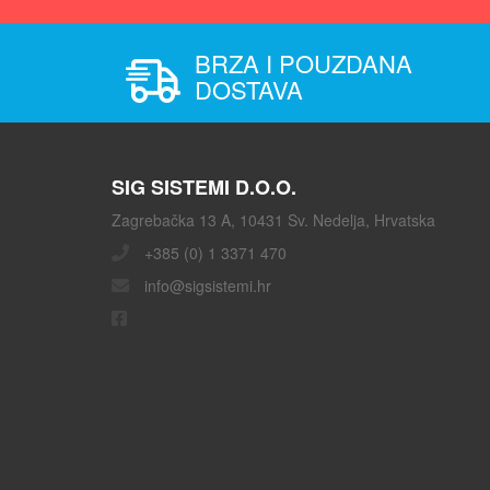
BRZA I POUZDANA
DOSTAVA
SIG SISTEMI D.O.O.
Zagrebačka 13 A, 10431 Sv. Nedelja, Hrvatska
+385 (0) 1 3371 470
info@sigsistemi.hr