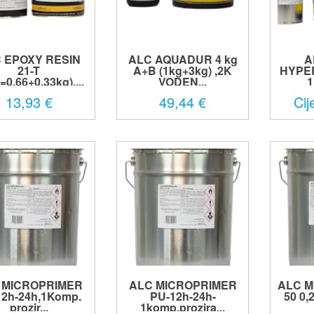
 EPOXY RESIN
ALC AQUADUR 4 kg
A
21-T
A+B (1kg+3kg) ,2K
HYPE
0,66+0,33kg),...
VODEN...
1
13,93 €
49,44 €
Cij
 MICROPRIMER
ALC MICROPRIMER
ALC M
12h-24h,1Komp.
PU-12h-24h-
50 0,2
prozir...
1komp.prozira...