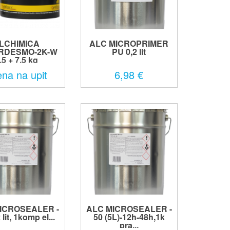
LCHIMICA
ALC MICROPRIMER
RDESMO-2K-W
PU 0,2 lit
,5 + 7,5 kg
ena na upit
6,98 €
ICROSEALER -
ALC MICROSEALER -
 lit, 1komp el...
50 (5L)-12h-48h,1k
pra...