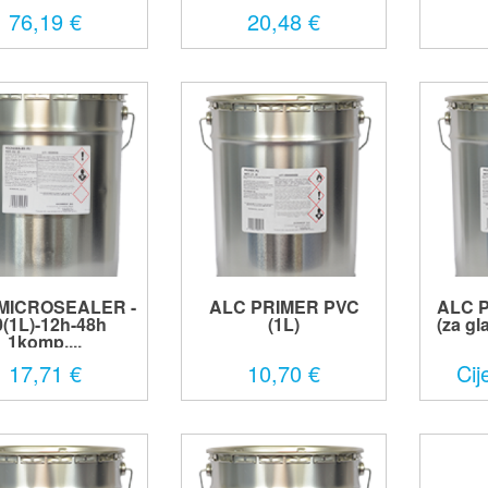
76,19 €
20,48 €
MICROSEALER -
ALC PRIMER PVC
ALC P
0(1L)-12h-48h
(1L)
(za gl
1komp....
17,71 €
10,70 €
Cij