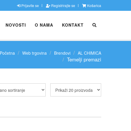
Prijavite se
Registrirajte se
Košarica
NOVOSTI
O NAMA
KONTAKT
Početna
Web trgovina
Brendovi
AL CHIMICA
Temelji premazi