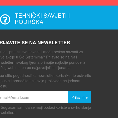
TEHNIČKI SAVJETI I
PODRŠKA
RIJAVITE SE NA NEWSLETTER
lite li primati sve novosti i među prvima saznati za
ve akcije u Sig Sistemima? Prijavite se na Naš
wsletter i svakog tjedna primajte najbolje ponude iz
šeg web shopa po najpovoljnijim cijenama.
koristite pogodnosti za newsletter korisnike, te ostvarite
puste i pronađite najnovije proizvode na jednom
estu.
Prijavi me
Suglasan sam da se moji podaci koriste u svrhu slanja
wslettera.