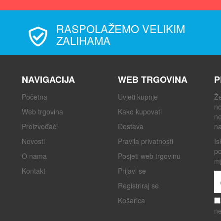
RASPOLAŽEMO VELIKIM
ZALIHAMA
NAVIGACIJA
WEB TRGOVINA
P
Početna
Uvjeti kupnje
Že
no
Web trgovina
Kako kupovati
ne
Proizvođači
Dostava
na
Novosti
Pravila privatnosti
Is
po
O nama
Posjeti web trgovinu
mj
Kontakt
Prijavi se
Registriraj se
Košarica
ne