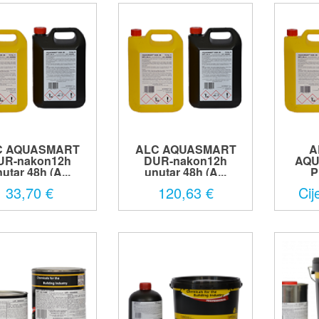
C AQUASMART
ALC AQUASMART
A
UR-nakon12h
DUR-nakon12h
AQU
utar 48h (A...
unutar 48h (A...
P
33,70 €
120,63 €
Cij