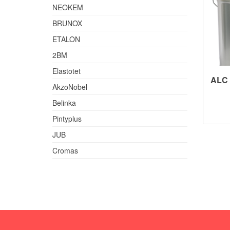
NEOKEM
BRUNOX
ETALON
2BM
Elastotet
ALC 
AkzoNobel
Belinka
Pintyplus
JUB
Cromas