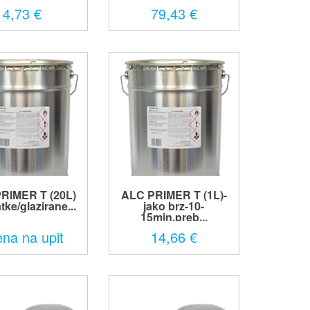
4,73 €
79,43 €
RIMER T (20L)
ALC PRIMER T (1L)-
atke/glazirane...
jako brz-10-
15min,preb...
ena na upit
14,66 €