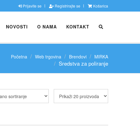
Prijavite se
Registrirajte se
Košarica
NOVOSTI
O NAMA
KONTAKT
Početna
Web trgovina
Brendovi
MIRKA
Sredstva za poliranje