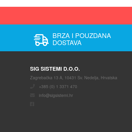
BRZA I POUZDANA
DOSTAVA
SIG SISTEMI D.O.O.
Zagrebačka 13 A, 10431 Sv. Nedelja, Hrvatska
+385 (0) 1 3371 470
info@sigsistemi.hr