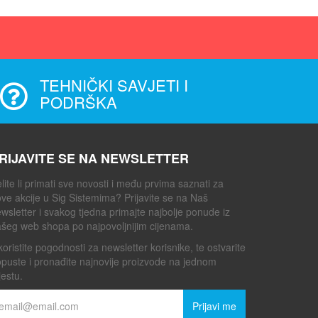
TEHNIČKI SAVJETI I
PODRŠKA
RIJAVITE SE NA NEWSLETTER
lite li primati sve novosti i među prvima saznati za
ve akcije u Sig Sistemima? Prijavite se na Naš
wsletter i svakog tjedna primajte najbolje ponude iz
šeg web shopa po najpovoljnijim cijenama.
koristite pogodnosti za newsletter korisnike, te ostvarite
puste i pronađite najnovije proizvode na jednom
estu.
Prijavi me