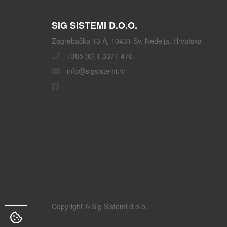
SIG SISTEMI D.O.O.
Zagrebačka 13 A, 10431 Sv. Nedelja, Hrvatska
+385 (0) 1 3371 470
info@sigsistemi.hr
Copyright © Sig Sistemi d.o.o.