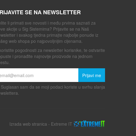
RIJAVITE SE NA NEWSLETTER
lite li primati sve novosti i među prvima saznati za
ve akcije u Sig Sistemima? Prijavite se na Naš
wsletter i svakog tjedna primajte najbolje ponude iz
šeg web shopa po najpovoljnijim cijenama.
koristite pogodnosti za newsletter korisnike, te ostvarite
puste i pronađite najnovije proizvode na jednom
estu.
Prijavi me
Suglasan sam da se moji podaci koriste u svrhu slanja
wslettera.
Izrada web stranica
-
Extreme IT