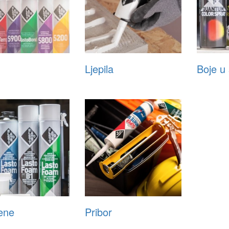
Ljepila
Boje u 
ene
Pribor