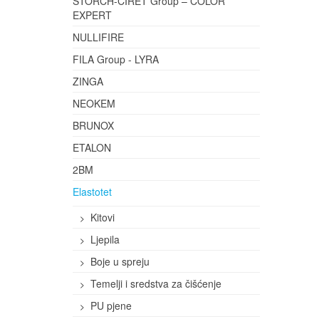
STORCH-CIRET Group – COLOR
EXPERT
NULLIFIRE
FILA Group - LYRA
ZINGA
NEOKEM
BRUNOX
ETALON
2BM
Elastotet
Kitovi
Ljepila
Boje u spreju
Temelji i sredstva za čišćenje
PU pjene