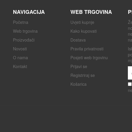
NAVIGACIJA
WEB TRGOVINA
P
Početna
Uvjeti kupnje
Že
no
Web trgovina
Kako kupovati
ne
Proizvođači
Dostava
na
Novosti
Pravila privatnosti
Is
po
O nama
Posjeti web trgovinu
mj
Kontakt
Prijavi se
Registriraj se
Košarica
ne