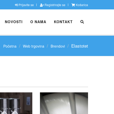
Prijavite se
Registrirajte se
Košarica
NOVOSTI
O NAMA
KONTAKT
Elastotet
Početna
Web trgovina
Brendovi