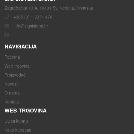
Zagrebačka 13 A, 10431 Sv. Nedelja, Hrvatska
+385 (0) 1 3371 470
info@sigsistemi.hr
NAVIGACIJA
Početna
Web trgovina
Proizvođači
Novosti
O nama
Kontakt
WEB TRGOVINA
Uvjeti kupnje
Kako kupovati