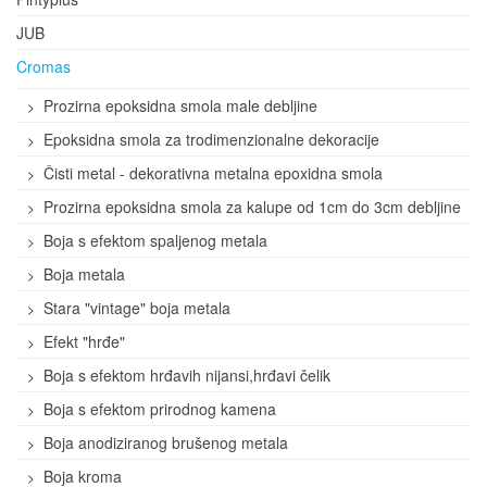
JUB
Cromas
Prozirna epoksidna smola male debljine
Epoksidna smola za trodimenzionalne dekoracije
Čisti metal - dekorativna metalna epoxidna smola
Prozirna epoksidna smola za kalupe od 1cm do 3cm debljine
Boja s efektom spaljenog metala
Boja metala
Stara "vintage" boja metala
Efekt "hrđe"
Boja s efektom hrđavih nijansi,hrđavi čelik
Boja s efektom prirodnog kamena
Boja anodiziranog brušenog metala
Boja kroma