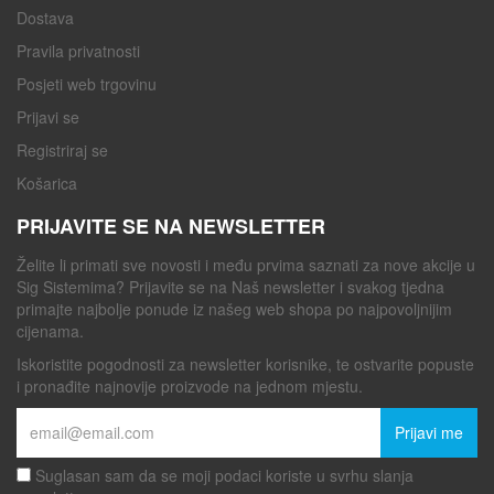
Dostava
Pravila privatnosti
Posjeti web trgovinu
Prijavi se
Registriraj se
Košarica
PRIJAVITE SE NA NEWSLETTER
Želite li primati sve novosti i među prvima saznati za nove akcije u
Sig Sistemima? Prijavite se na Naš newsletter i svakog tjedna
primajte najbolje ponude iz našeg web shopa po najpovoljnijim
cijenama.
Iskoristite pogodnosti za newsletter korisnike, te ostvarite popuste
i pronađite najnovije proizvode na jednom mjestu.
Prijavi me
Suglasan sam da se moji podaci koriste u svrhu slanja