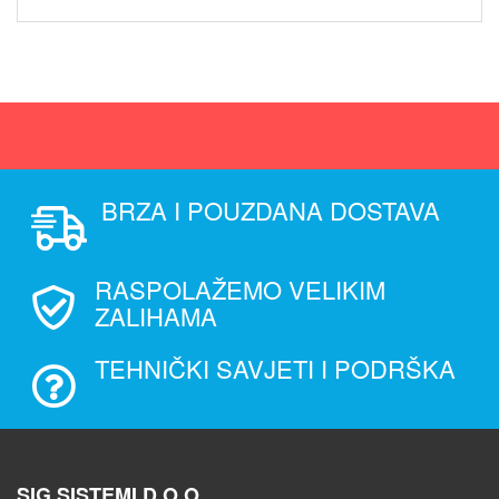
BRZA I POUZDANA DOSTAVA
RASPOLAŽEMO VELIKIM
ZALIHAMA
TEHNIČKI SAVJETI I PODRŠKA
SIG SISTEMI D.O.O.