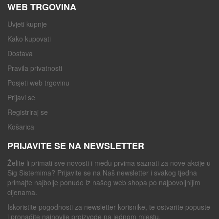
WEB TRGOVINA
Uvjeti kupnje
Kako kupovati
Dostava
Pravila privatnosti
Posjeti web trgovinu
Prijavi se
Registriraj se
Košarica
PRIJAVITE SE NA NEWSLETTER
Želite li primati sve novosti i među prvima saznati za nove akcije u
Sig Sistemima? Prijavite se na Naš newsletter i svakog tjedna
primajte najbolje ponude iz našeg web shopa po najpovoljnijim
cijenama.
Iskoristite pogodnosti za newsletter korisnike, te ostvarite popuste
i pronađite najnovije proizvode na jednom mjestu.