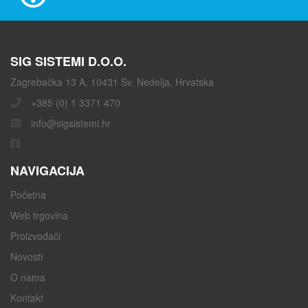
SIG SISTEMI D.O.O.
Zagrebačka 13 A, 10431 Sv. Nedelja, Hrvatska
+385 (0) 1 3371 470
info@sigsistemi.hr
NAVIGACIJA
Početna
Web trgovina
Proizvođači
Novosti
O nama
Kontakt