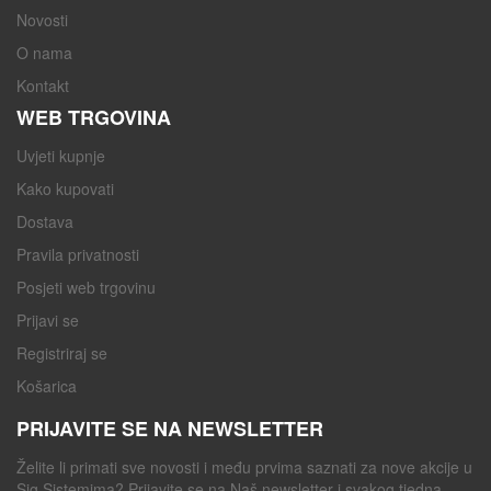
Novosti
O nama
Kontakt
WEB TRGOVINA
Uvjeti kupnje
Kako kupovati
Dostava
Pravila privatnosti
Posjeti web trgovinu
Prijavi se
Registriraj se
Košarica
PRIJAVITE SE NA NEWSLETTER
Želite li primati sve novosti i među prvima saznati za nove akcije u
Sig Sistemima? Prijavite se na Naš newsletter i svakog tjedna