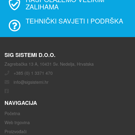
ZALIHAMA
TEHNIČKI SAVJETI I PODRŠKA
SIG SISTEMI D.O.O.
Zagrebačka 13 A, 10431 Sv. Nedelja, Hrvatska
+385 (0) 1 3371 470
info@sigsistemi.hr
NAVIGACIJA
Početna
Web trgovina
Proizvođači