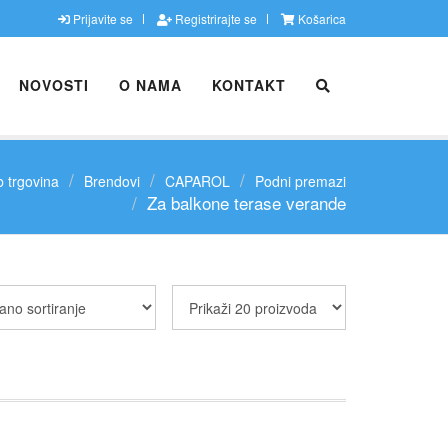
Prijavite se
Registrirajte se
Košarica
NOVOSTI
O NAMA
KONTAKT
 trgovina
Brendovi
CAPAROL
Podni premazi
Za balkone terase verande