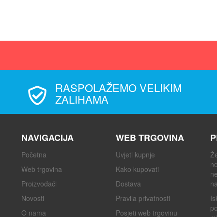
RASPOLAŽEMO VELIKIM
ZALIHAMA
NAVIGACIJA
WEB TRGOVINA
P
Početna
Uvjeti kupnje
Že
no
Web trgovina
Kako kupovati
ne
Proizvođači
Dostava
na
Novosti
Pravila privatnosti
Is
po
O nama
Posjeti web trgovinu