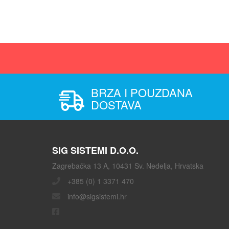
BRZA I POUZDANA
DOSTAVA
SIG SISTEMI D.O.O.
Zagrebačka 13 A, 10431 Sv. Nedelja, Hrvatska
+385 (0) 1 3371 470
info@sigsistemi.hr