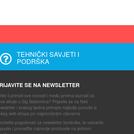
TEHNIČKI SAVJETI I
PODRŠKA
RIJAVITE SE NA NEWSLETTER
lite li primati sve novosti i među prvima saznati za
ve akcije u Sig Sistemima? Prijavite se na Naš
wsletter i svakog tjedna primajte najbolje ponude iz
šeg web shopa po najpovoljnijim cijenama.
koristite pogodnosti za newsletter korisnike, te ostvarite
puste i pronađite najnovije proizvode na jednom