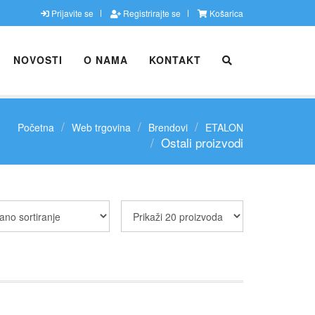
Prijavite se
Registrirajte se
Košarica
NOVOSTI
O NAMA
KONTAKT
Početna
Web trgovina
Brendovi
ETALON
Ostali proizvodi