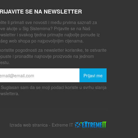
RIJAVITE SE NA NEWSLETTER
lite li primati sve novosti i među prvima saznati za
ve akcije u Sig Sistemima? Prijavite se na Naš
wsletter i svakog tjedna primajte najbolje ponude iz
šeg web shopa po najpovoljnijim cijenama.
koristite pogodnosti za newsletter korisnike, te ostvarite
puste i pronađite najnovije proizvode na jednom
estu.
Prijavi me
Suglasan sam da se moji podaci koriste u svrhu slanja
wslettera.
Izrada web stranica
-
Extreme IT