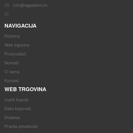
info@sigsistemi.hr
NAVIGACIJA
Početna
Web trgovina
Proizvođači
Novosti
O nama
Kontakt
WEB TRGOVINA
Uvjeti kupnje
Kako kupovati
Dostava
Pravila privatnosti