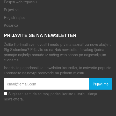
Posjeti web trgovinu
Prijavi se
Registriraj se
Košarica
PRIJAVITE SE NA NEWSLETTER
Želite li primati sve novosti i među prvima saznati za nove akcije u
Sig Sistemima? Prijavite se na Naš newsletter i svakog tjedna
primajte najbolje ponude iz našeg web shopa po najpovoljnijim
cijenama.
Iskoristite pogodnosti za newsletter korisnike, te ostvarite popuste
i pronađite najnovije proizvode na jednom mjestu.
Prijavi me
Suglasan sam da se moji podaci koriste u svrhu slanja
newslettera.