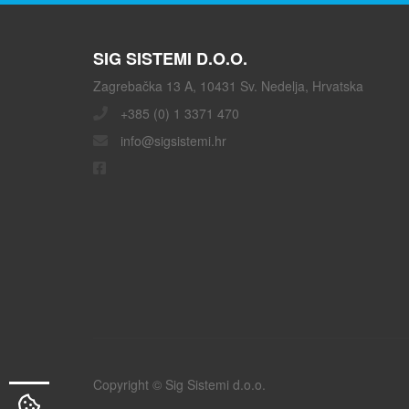
SIG SISTEMI D.O.O.
Zagrebačka 13 A, 10431 Sv. Nedelja, Hrvatska
+385 (0) 1 3371 470
info@sigsistemi.hr
Copyright © Sig Sistemi d.o.o.