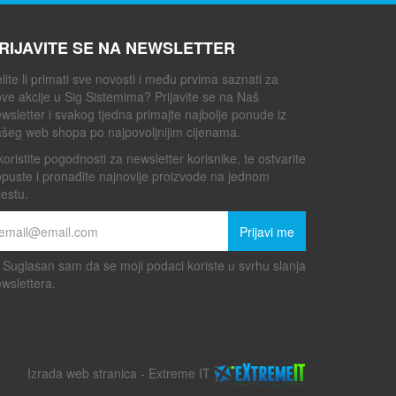
RIJAVITE SE NA NEWSLETTER
lite li primati sve novosti i među prvima saznati za
ve akcije u Sig Sistemima? Prijavite se na Naš
wsletter i svakog tjedna primajte najbolje ponude iz
šeg web shopa po najpovoljnijim cijenama.
koristite pogodnosti za newsletter korisnike, te ostvarite
puste i pronađite najnovije proizvode na jednom
estu.
Prijavi me
Suglasan sam da se moji podaci koriste u svrhu slanja
wslettera.
Izrada web stranica
-
Extreme IT