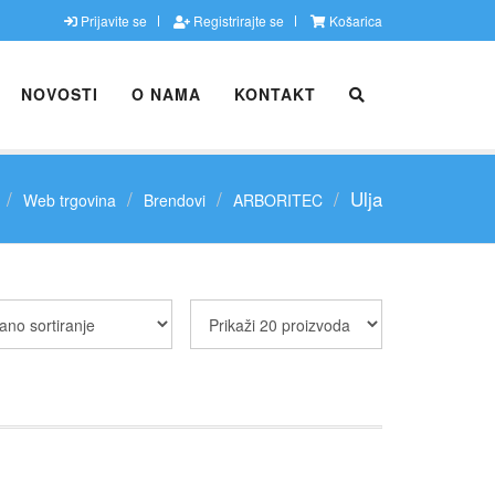
Prijavite se
Registrirajte se
Košarica
NOVOSTI
O NAMA
KONTAKT
Ulja
Web trgovina
Brendovi
ARBORITEC