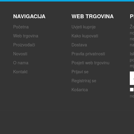
NAVIGACIJA
WEB TRGOVINA
P
Početna
Uvjeti kupnje
Že
no
Web trgovina
Kako kupovati
ne
Proizvođači
Dostava
na
Novosti
Pravila privatnosti
Is
po
O nama
Posjeti web trgovinu
mj
Kontakt
Prijavi se
Registriraj se
Košarica
ne