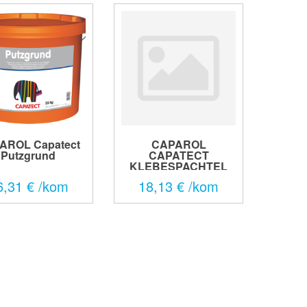
AROL Capatect
CAPAROL
Putzgrund
CAPATECT
KLEBESPACHTEL
186 M SIV...
6,31 € /kom
18,13 € /kom