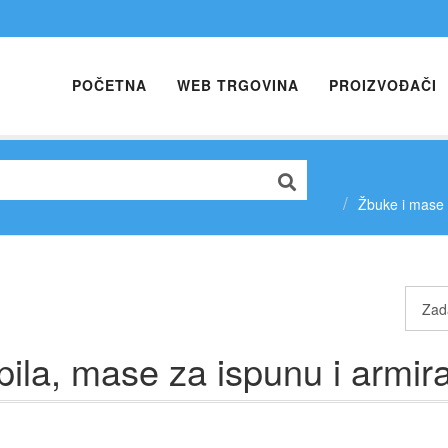
POČETNA
WEB TRGOVINA
PROIZVOĐAČI
Žbuke i mase 
pila, mase za ispunu i armir