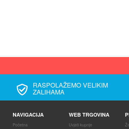
RASPOLAŽEMO VELIKIM
ZALIHAMA
NAVIGACIJA
WEB TRGOVINA
P
Početna
Uvjeti kupnje
Že