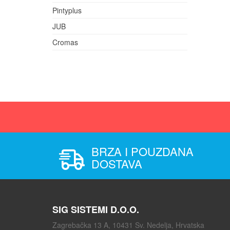
Pintyplus
JUB
Cromas
BRZA I POUZDANA
DOSTAVA
SIG SISTEMI D.O.O.
Zagrebačka 13 A, 10431 Sv. Nedelja, Hrvatska