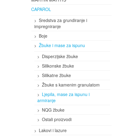
CAPAROL
Sredstva za grundiranje i
impregniranje
Boje
Žbuke i mase za ispunu
Disperzijske žbuke
Silikonske žbuke
Silikatne žbuke
Žbuke s kamenim granulatom
Ljepila, mase za ispunu i
armiranje
NQG žbuke
Ostali proizvodi
Lakovi i lazure