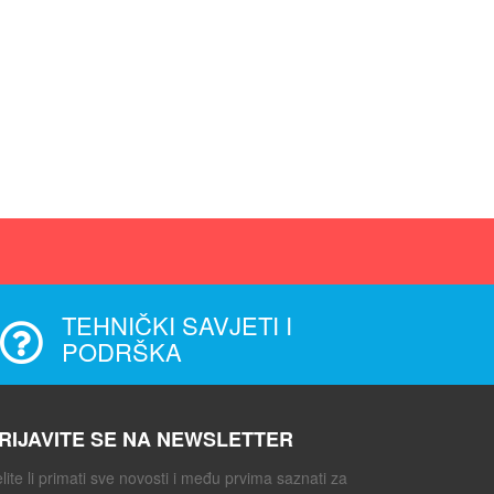
TEHNIČKI SAVJETI I
PODRŠKA
RIJAVITE SE NA NEWSLETTER
lite li primati sve novosti i među prvima saznati za