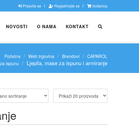
Prijavite se
Registrirajte se
Košarica
NOVOSTI
O NAMA
KONTAKT
Početna
Web trgovina
Brendovi
CAPAROL
Ljepila, mase za ispunu i armiranje
za ispunu
anje