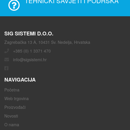
TEHNIČKI SAVJETI I PODRŠKA
SIG SISTEMI D.O.O.
Zagrebačka 13 A, 10431 Sv. Nedelja, Hrvatska
+385 (0) 1 3371 470
info@sigsistemi.hr
NAVIGACIJA
Početna
Web trgovina
Proizvođači
Novosti
O nama