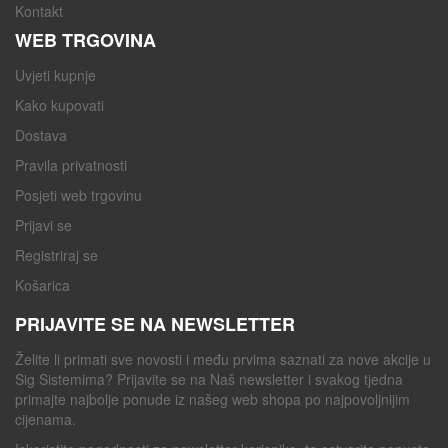
Kontakt
WEB TRGOVINA
Uvjeti kupnje
Kako kupovati
Dostava
Pravila privatnosti
Posjeti web trgovinu
Prijavi se
Registriraj se
Košarica
PRIJAVITE SE NA NEWSLETTER
Želite li primati sve novosti i među prvima saznati za nove akcije u
Sig Sistemima? Prijavite se na Naš newsletter i svakog tjedna
primajte najbolje ponude iz našeg web shopa po najpovoljnijim
cijenama.