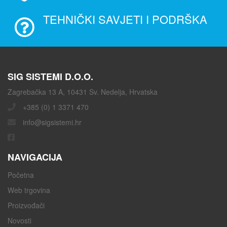
TEHNIČKI SAVJETI I PODRŠKA
SIG SISTEMI D.O.O.
Zagrebačka 13 A, 10431 Sv. Nedelja, Hrvatska
+385 (0) 1 3371 470
info@sigsistemi.hr
NAVIGACIJA
Početna
Web trgovina
Proizvođači
Novosti