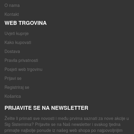
O nama
Kontakt
WEB TRGOVINA
Uvjeti kupnje
Kako kupovati
Dostava
Pravila privatnosti
Posjeti web trgovinu
Prijavi se
Registriraj se
Košarica
PRIJAVITE SE NA NEWSLETTER
Želite li primati sve novosti i među prvima saznati za nove akcije u
Sig Sistemima? Prijavite se na Naš newsletter i svakog tjedna
primajte najbolje ponude iz našeg web shopa po najpovoljnijim