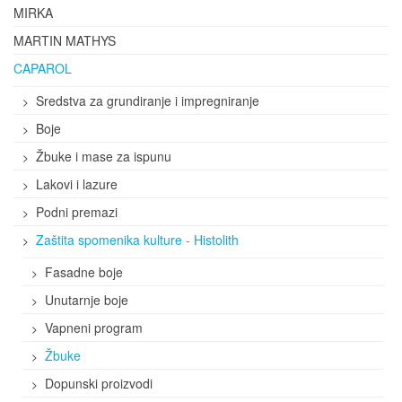
MIRKA
MARTIN MATHYS
CAPAROL
Sredstva za grundiranje i impregniranje
Boje
Žbuke i mase za ispunu
Lakovi i lazure
Podni premazi
Zaštita spomenika kulture - Histolith
Fasadne boje
Unutarnje boje
Vapneni program
Žbuke
Dopunski proizvodi