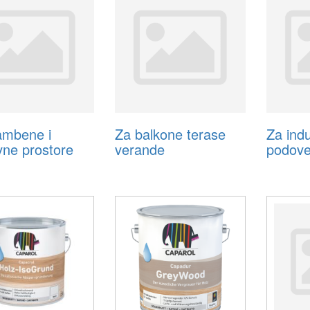
ambene i
Za balkone terase
Za indu
vne prostore
verande
podov