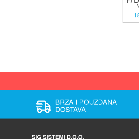
F7 
1
BRZA I POUZDANA
DOSTAVA
SIG SISTEMI D.O.O.