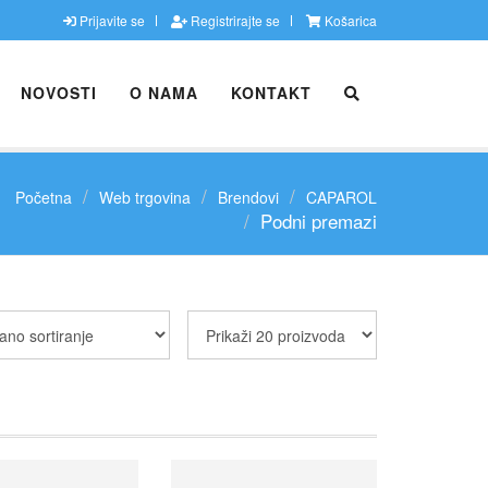
Prijavite se
Registrirajte se
Košarica
NOVOSTI
O NAMA
KONTAKT
Početna
Web trgovina
Brendovi
CAPAROL
Podni premazi