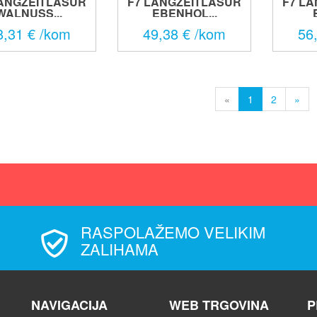
LANGZEITLASUR
F7 LANGZEITLASUR
F7 L
WALNUSS...
EBENHOL...
8,31 € /kom
49,38 € /kom
56
«
1
2
»
RASPOLAŽEMO VELIKIM
ZALIHAMA
NAVIGACIJA
WEB TRGOVINA
P