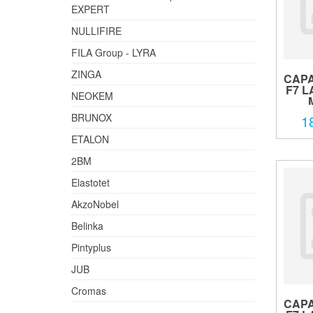
EXPERT
NULLIFIRE
FILA Group - LYRA
ZINGA
CAP
F7 
NEOKEM
BRUNOX
1
ETALON
2BM
Elastotet
AkzoNobel
Belinka
Pintyplus
JUB
Cromas
CAP