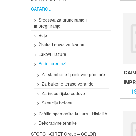
CAPAROL
Sredstva za grundiranje i
impregniranje
Boje
Žbuke i mase za ispunu
Lakovi i lazure
Podni premazi
CAP
Za stambene i poslovne prostore
IMP
Za balkone terase verande
1
Za industrijske podove
Sanacija betona
Zaštita spomenika kulture - Histolith
Dekorativne tehnike
STORCH-CIRET Group – COLOR