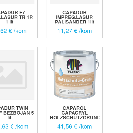
APADUR F7
CAPADUR
.LASUR TR 1R
IMPREG.LASUR
1 lit
PALISANDER 1lit
,62 € /kom
11,27 € /kom
PADUR TWIN
CAPAROL
F BEZBOJAN 5
CAPACRYL
lit
HOLZSCHUTZGRUND
BEZBOJA...
,63 € /kom
41,56 € /kom