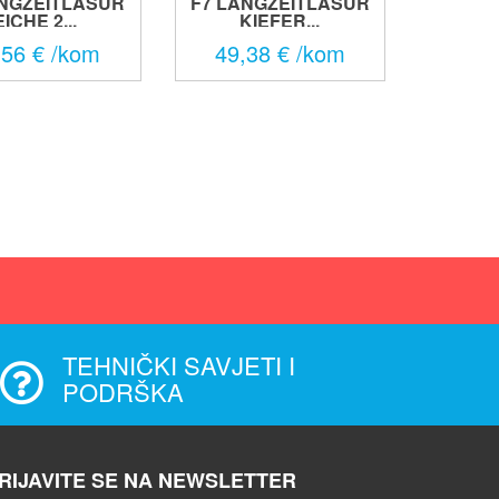
ANGZEITLASUR
F7 LANGZEITLASUR
EICHE 2...
KIEFER...
,56 € /kom
49,38 € /kom
TEHNIČKI SAVJETI I
PODRŠKA
RIJAVITE SE NA NEWSLETTER