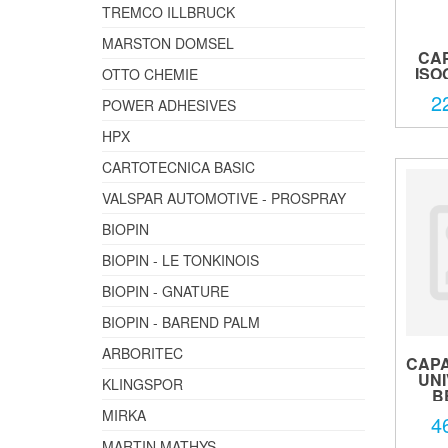
TREMCO ILLBRUCK
MARSTON DOMSEL
CA
ISO
OTTO CHEMIE
2
POWER ADHESIVES
HPX
CARTOTECNICA BASIC
VALSPAR AUTOMOTIVE - PROSPRAY
BIOPIN
BIOPIN - LE TONKINOIS
BIOPIN - GNATURE
BIOPIN - BAREND PALM
ARBORITEC
CAP
UN
KLINGSPOR
B
MIRKA
4
MARTIN MATHYS