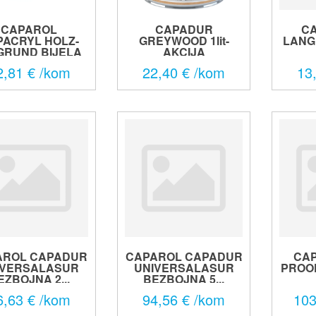
CAPAROL
CAPADUR
C
PACRYL HOLZ-
GREYWOOD 1lit-
LANG
GRUND BIJELA
AKCIJA
0...
2,81 € /kom
22,40 € /kom
13
AROL CAPADUR
CAPAROL CAPADUR
CA
IVERSALASUR
UNIVERSALASUR
PROO
EZBOJNA 2...
BEZBOJNA 5...
6,63 € /kom
94,56 € /kom
103