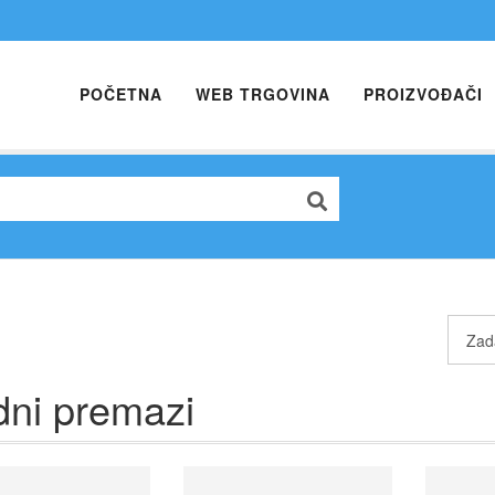
POČETNA
WEB TRGOVINA
PROIZVOĐAČI
ni premazi