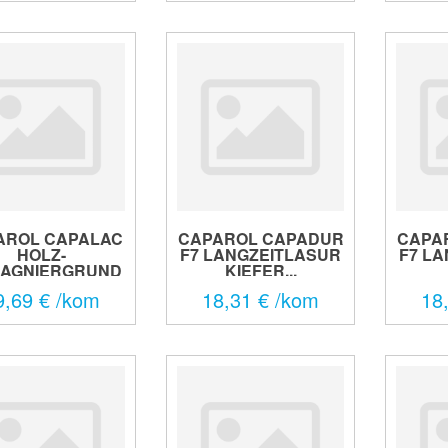
AROL CAPALAC
CAPAROL CAPADUR
CAPA
HOLZ-
F7 LANGZEITLASUR
F7 L
RAGNIERGRUND
KIEFER...
BEZ...
9,69 € /kom
18,31 € /kom
18