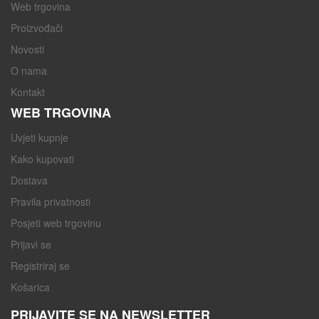
Web trgovina
Proizvođači
Novosti
O nama
Kontakt
WEB TRGOVINA
Uvjeti kupnje
Kako kupovati
Dostava
Pravila privatnosti
Posjeti web trgovinu
Prijavi se
Registriraj se
Košarica
PRIJAVITE SE NA NEWSLETTER