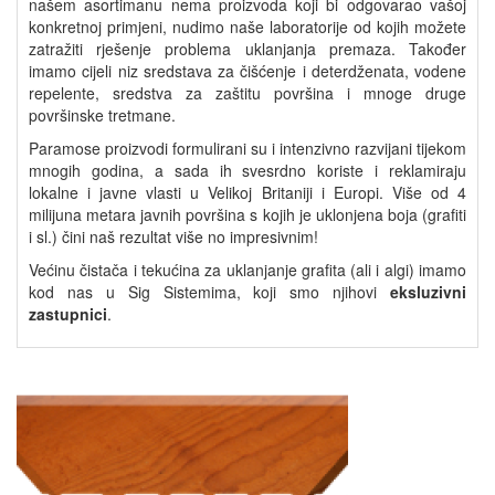
našem asortimanu nema proizvoda koji bi odgovarao vašoj
konkretnoj primjeni, nudimo naše laboratorije od kojih možete
zatražiti rješenje problema uklanjanja premaza. Također
imamo cijeli niz sredstava za čišćenje i deterdženata, vodene
repelente, sredstva za zaštitu površina i mnoge druge
površinske tretmane.
Paramose proizvodi formulirani su i intenzivno razvijani tijekom
mnogih godina, a sada ih svesrdno koriste i reklamiraju
lokalne i javne vlasti u Velikoj Britaniji i Europi. Više od 4
milijuna metara javnih površina s kojih je uklonjena boja (grafiti
i sl.) čini naš rezultat više no impresivnim!
Većinu čistača i tekućina za uklanjanje grafita (ali i algi) imamo
kod nas u Sig Sistemima, koji smo njihovi
eksluzivni
zastupnici
.