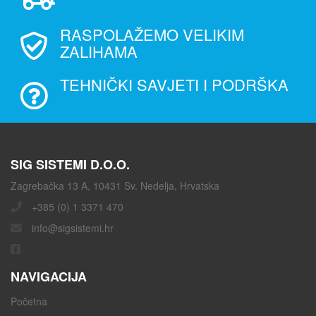
RASPOLAŽEMO VELIKIM
ZALIHAMA
TEHNIČKI SAVJETI I PODRŠKA
SIG SISTEMI D.O.O.
Zagrebačka 13 A, 10431 Sv. Nedelja, Hrvatska
+385 (0) 1 3371 470
info@sigsistemi.hr
NAVIGACIJA
Početna