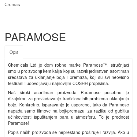
Cromas
PARAMOSE
Opis
Chemicals Ltd je dom robne marke Paramose™, stručnjaci
smo u proizvodnji kemikalija koji su razvili jedinstven asortiman
sredstava za uklanjanje boja i premaza, koji su svi neovisno
testirani i udovoljavaju najnovijim COSHH propisima.
Naš široki asortiman proizvoda Paramose posebno je
dizajniran za prevladavanje tradicionalnih problema uklanjanja
boje. Konkretno, isparavanje je usporeno, tako da Paramose
napada samo filmove na boji/premazu, za razliku od gubitka
učinkovitosti ispuštanjem para u atmosferu. To je prednost
Paramose!
Popis naših proizvoda se neprestano proširuje i razvija. Ako u