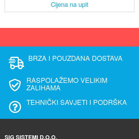
Cijena na upit
BRZA I POUZDANA DOSTAVA
RASPOLAŽEMO VELIKIM
ZALIHAMA
TEHNIČKI SAVJETI I PODRŠKA
SIG SISTEMI D.O.O.