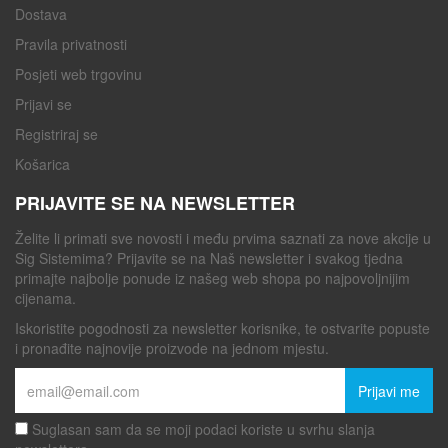
Dostava
Pravila privatnosti
Posjeti web trgovinu
Prijavi se
Registriraj se
Košarica
PRIJAVITE SE NA NEWSLETTER
Želite li primati sve novosti i među prvima saznati za nove akcije u
Sig Sistemima? Prijavite se na Naš newsletter i svakog tjedna
primajte najbolje ponude iz našeg web shopa po najpovoljnijim
cijenama.
Iskoristite pogodnosti za newsletter korisnike, te ostvarite popuste
i pronađite najnovije proizvode na jednom mjestu.
Prijavi me
Suglasan sam da se moji podaci koriste u svrhu slanja