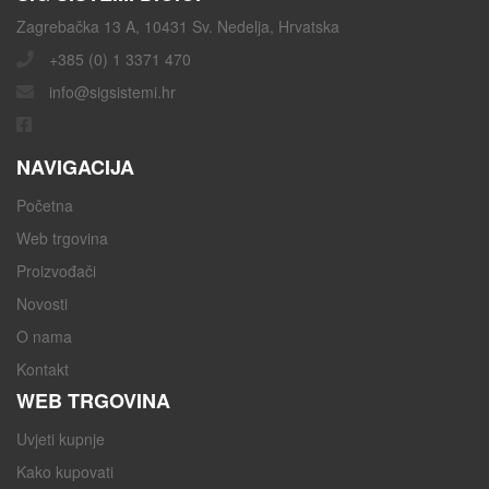
Zagrebačka 13 A, 10431 Sv. Nedelja, Hrvatska
+385 (0) 1 3371 470
info@sigsistemi.hr
NAVIGACIJA
Početna
Web trgovina
Proizvođači
Novosti
O nama
Kontakt
WEB TRGOVINA
Uvjeti kupnje
Kako kupovati