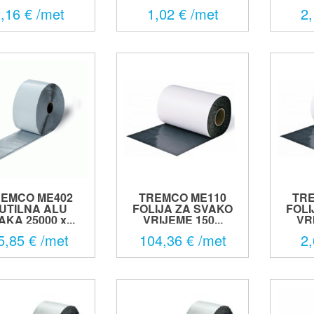
,16 € /met
1,02 € /met
2,
EMCO ME402
TREMCO ME110
TR
UTILNA ALU
FOLIJA ZA SVAKO
FOLI
KA 25000 x...
VRIJEME 150...
VRI
5,85 € /met
104,36 € /met
2,