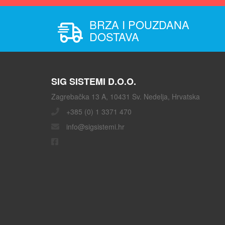
BRZA I POUZDANA
DOSTAVA
SIG SISTEMI D.O.O.
Zagrebačka 13 A, 10431 Sv. Nedelja, Hrvatska
+385 (0) 1 3371 470
info@sigsistemi.hr