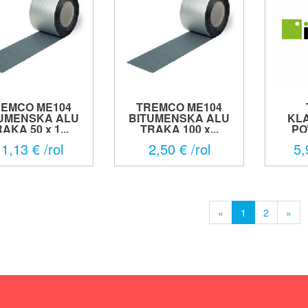
EMCO ME104
TREMCO ME104
UMENSKA ALU
BITUMENSKA ALU
KL
AKA 50 x 1...
TRAKA 100 x...
PO
1,13 € /rol
2,50 € /rol
5,
«
1
2
»