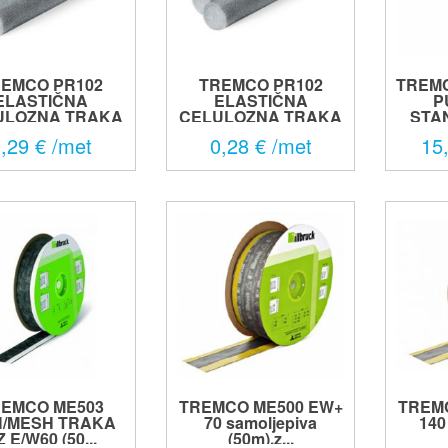
EMCO PR102
TREMCO PR102
TREMC
ELASTIČNA
ELASTIČNA
P
ULOZNA TRAKA
CELULOZNA TRAKA
STAN
1...
1...
,29 € /met
0,28 € /met
15
EMCO ME503
TREMCO ME500 EW+
TREM
/MESH TRAKA
70 samoljepiva
140
Z E/W60 (50...
(50m),z...