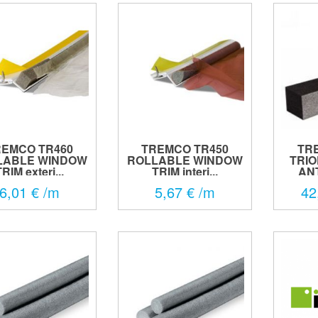
REMCO TR460
TREMCO TR450
TR
LABLE WINDOW
ROLLABLE WINDOW
TRI
RIM exteri...
TRIM interi...
ANT
6,01 € /m
5,67 € /m
42