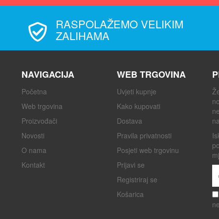
RASPOLAŽEMO VELIKIM
ZALIHAMA
NAVIGACIJA
WEB TRGOVINA
P
Početna
Uvjeti kupnje
Že
no
Web trgovina
Kako kupovati
ne
Proizvođači
Dostava
na
Novosti
Pravila privatnosti
Is
po
O nama
Posjeti web trgovinu
mj
Kontakt
Prijavi se
Registriraj se
Košarica
ne