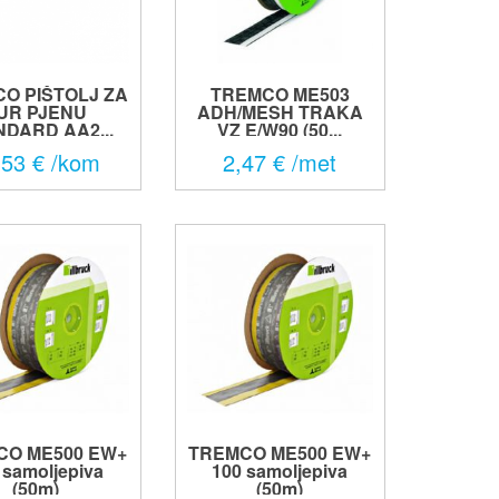
O PIŠTOLJ ZA
TREMCO ME503
UR PJENU
ADH/MESH TRAKA
DARD AA2...
VZ E/W90 (50...
,53 € /kom
2,47 € /met
CO ME500 EW+
TREMCO ME500 EW+
 samoljepiva
100 samoljepiva
(50m)
(50m)