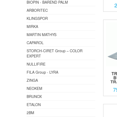
BIOPIN - BAREND PALM
2
ARBORITEC
KLINGSPOR
MIRKA
MARTIN MATHYS
CAPAROL
STORCH-CIRET Group – COLOR
EXPERT
NULLIFIRE
FILA Group - LYRA
TR
B
ZINGA
TRA
7
NEOKEM
BRUNOX
ETALON
2BM