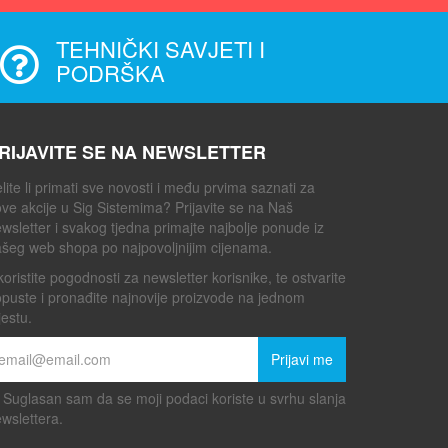
TEHNIČKI SAVJETI I
PODRŠKA
RIJAVITE SE NA NEWSLETTER
lite li primati sve novosti i među prvima saznati za
ve akcije u Sig Sistemima? Prijavite se na Naš
wsletter i svakog tjedna primajte najbolje ponude iz
šeg web shopa po najpovoljnijim cijenama.
koristite pogodnosti za newsletter korisnike, te ostvarite
puste i pronađite najnovije proizvode na jednom
estu.
Prijavi me
Suglasan sam da se moji podaci koriste u svrhu slanja
wslettera.