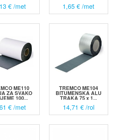
13 € /met
1,65 € /met
EMCO ME110
TREMCO ME104
JA ZA SVAKO
BITUMENSKA ALU
JEME 100...
TRAKA 75 x 1...
61 € /met
14,71 € /rol