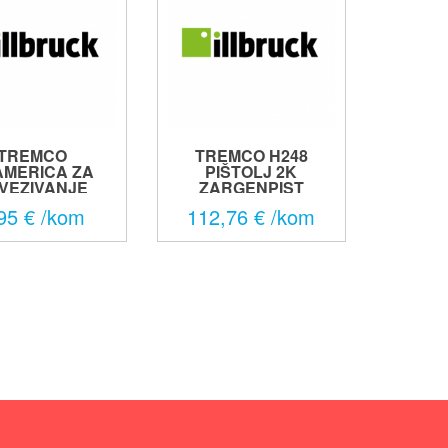
TREMCO
TREMCO H248
AMERICA ZA
PIŠTOLJ 2K
VEZIVANJE
ZARGENPIST
KUNSTS...
95 € /kom
112,76 € /kom