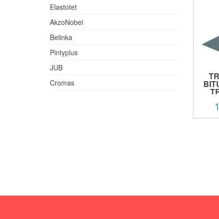
Elastotet
AkzoNobel
Belinka
Pintyplus
JUB
TR
Cromas
BIT
TR
1