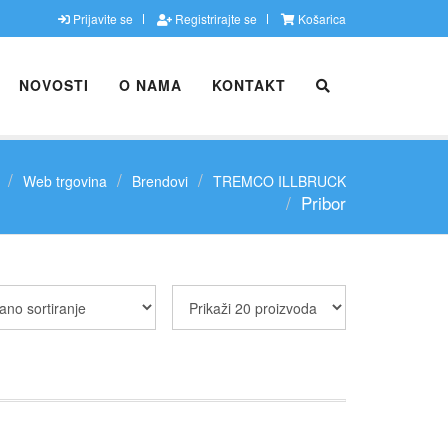
Prijavite se
Registrirajte se
Košarica
NOVOSTI
O NAMA
KONTAKT
Web trgovina
Brendovi
TREMCO ILLBRUCK
Pribor