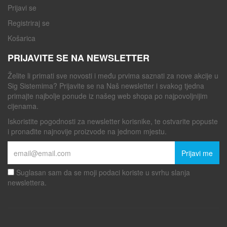
Prijavi se
Registriraj se
Košarica
PRIJAVITE SE NA NEWSLETTER
Želite li primati sve novosti i među prvima saznati za nove akcije u
Sig Sistemima? Prijavite se na Naš newsletter i svakog tjedna
primajte najbolje ponude iz našeg web shopa po najpovoljnijim
cijenama.
Iskoristite pogodnosti za newsletter korisnike, te ostvarite popuste
i pronađite najnovije proizvode na jednom mjestu.
Prijavi me
Suglasan sam da se moji podaci koriste u svrhu slanja
newslettera.