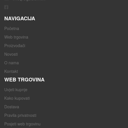
NAVIGACIJA
Početna
Web trgovina
Proizvođači
Novosti
O nama
Kontakt
WEB TRGOVINA
Uvjeti kupnje
Kako kupovati
Dostava
Pravila privatnosti
Posjeti web trgovinu