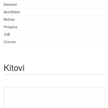
Elastotet
AkzoNobel
Belinka
Pintyplus
JUB
Cromas
Kitovi